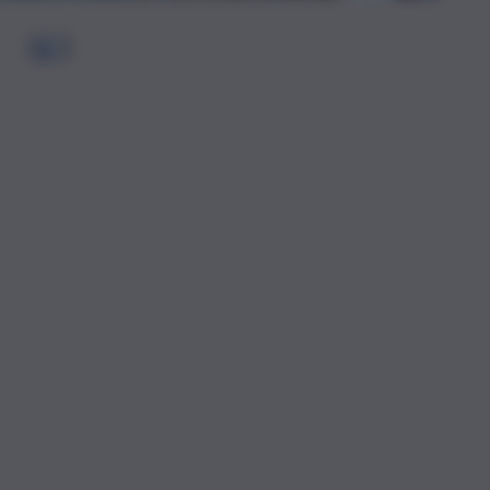
1
2
…