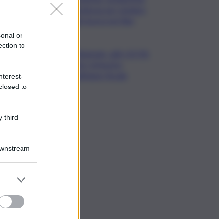
notturna per tutelare
chi lavora nei filari
sonal or
ection to
Nintendo, utili +53,5%
nel I trimestre
dell’anno fiscale
nterest-
closed to
 third
Downstream