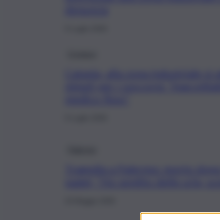
denuncia
9 Luglio 2026
Cronaca
Catania, alla zona industriale s
minuti per i soccorsi: “Inaccetta
medico fisso”
9 Luglio 2026
Palermo
Tragedia a Palermo: morto dopo 
padel, “Ho sentito delle urla, sc
24 Maggio 2026