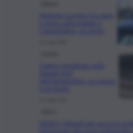
Palermo
Violento scontro tra auto
e moto sulla statale a
Campofelice, un ferito
16 Luglio 2026
Cronaca
Tragico incidente sulla
Statale 410
nell’Agrigentino, un morto
e un ferito
10 Luglio 2026
QdS Tv
VIDEO | Ritardi nei soccorsi ai 
infortunati alla Zona Industriale 