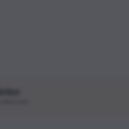
letter
le ultime novità