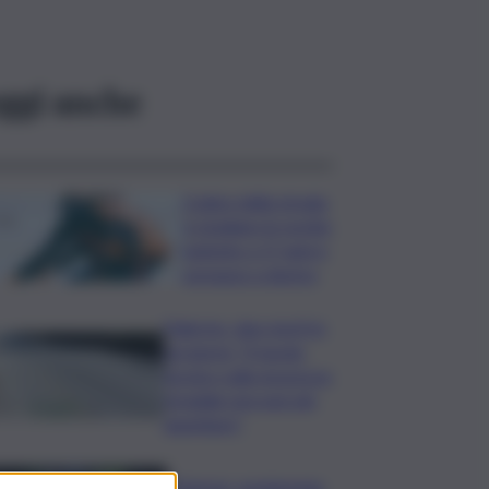
ggi anche
Codice della strada,
si studiano le novità:
patente a 17 anni e
sorpasso a destra
Palermo, due morti in
sei giorni: “Il tavolo
tecnico sulla sicurezza
stradale non può più
aspettare”
I Barisei: vendemmia