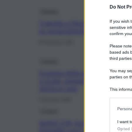
Do Not Pr
Messina
If you wish 
Tragedia a Messina, morto un u
sensitive in
un appartamento a Minissale
confirm your
28 Dicembre 2025
Please note
based ads b
third parties
Cronaca
You may sepa
Dramma della solitudine
parties on t
a Licata, anziana trovata
morta in casa
This informa
Participants
2 Dicembre 2025
Persona
Cronaca
Autisti 118, la gara
I want t
d’appalto con il super-
Opted 