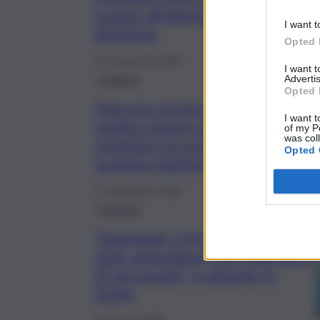
sconto all’attenzione
I want t
dell’Anac
Opted 
25 Novembre 2025
I want 
Cronaca
Advertis
Opted 
Paura in pronto soccorso,
I want t
medico lancia un petardo per
of my P
was col
svegliare un soccorritore:
Opted 
sospeso dall’Asl
17 Settembre 2025
Cronaca
“Equipaggi 118 depotenziati
sulle ambulanze, per mancanza
di personale”, è allarme in
Sicilia