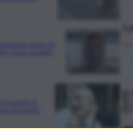
Le
i attendono anche 40
bile, serve presidio
la partita di
ena straziante”