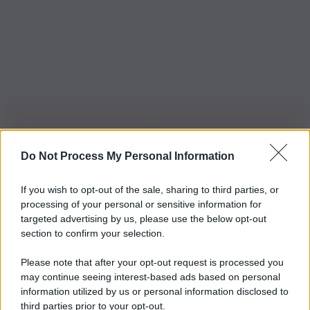
Do Not Process My Personal Information
Iscriviti alla nostra Newsletter
If you wish to opt-out of the sale, sharing to third parties, or
Iscriviti alla nostra newsletter per non perdere le ultime
processing of your personal or sensitive information for
novità
targeted advertising by us, please use the below opt-out
section to confirm your selection.
Iscriviti Ora
Please note that after your opt-out request is processed you
may continue seeing interest-based ads based on personal
information utilized by us or personal information disclosed to
third parties prior to your opt-out.