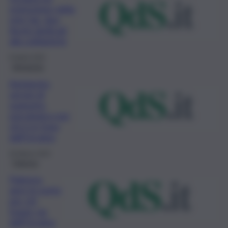
estensione della
rete Sai, due
Avvisi dedicati
alla solidarietà
6 Aprile 2022
Agrigento
Agrigento,
servizi di
supporto
psicologico per
chi è in fuga
dall’Ucraina
26 Marzo 2022
Palermo
Palermo
apre le porte
per chi
fugge via
dall’Ucraina