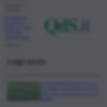
10 Marzo 2022
No profit
Accoglienza
profughi in
Sicilia, al via la
macchina
organizzativa
8 Marzo 2022
Leggi anche
Il Catania elimina ai rigori il Vicenza
e si regala i trentaduesimi di Coppa
Italia contro il Parma: la cronaca e il
tabellino