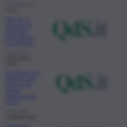
29 Novembre 2022
Enna
Rete Sai, la
comunità di
Troina è in
prima fila per
l’accoglienza
1 Giugno 2022
Osservatorio
Caritas
Una Pasqua per
riflettere sulla
pace e sulla
dignità
calpestata dei
poveri
16 Aprile 2022
Campagna etica
Ucraina ed