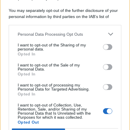
You may separately opt-out of the further disclosure of your
personal information by third parties on the IAB’s list of
© 2026 | Ediservice s.r.l. 95126 Catania – Via Principe
downstream participants.
Nicola, 22 – P.IVA: 01153210875 – Cciaa Catania n.
Personal Data Processing Opt Outs
This information may also be disclosed by us to third parties
01153210875 – Quotidiano di Sicilia usufruisce dei
on the IAB’s List of Downstream Participants that may further
contributi di cui al D.lgs n. 70/2017
I want to opt-out of the Sharing of my
disclose it to other third parties.
personal data.
Opted In
I want to opt-out of the Sale of my
Personal Data.
Chi Siamo
Opted In
Fondazione Etica e Valori Marilù Tregua
Fondatore Carlo Alberto Tregua
Lavora con noi
I want to opt-out of processing my
Personal Data for Targeted Advertising.
Gerenza
Opted In
I want to opt-out of Collection, Use,
Retention, Sale, and/or Sharing of my
Personal Data that Is Unrelated with the
Purposes for which it was collected.
Opted Out
Scarica l’app