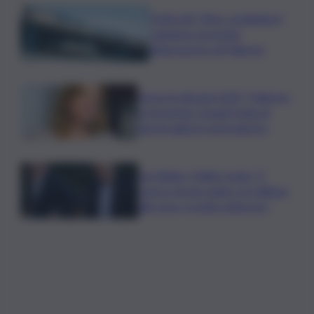
Truffa del “finto carabiniere”,
catanese arrestato
all’aeroporto di Palermo
Verso le elezioni 2027, Palermo
in fermento: l’avanti tutta di
Varchi agita il centrodestra
Joe Biden, il figlio rivela: “Il
cancro di mio padre si è diffuso
alle ossa, è molto doloroso”