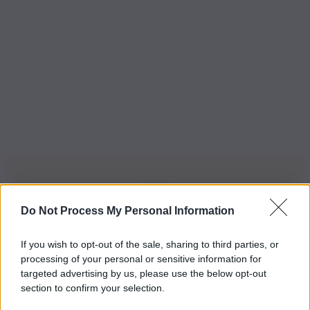
Do Not Process My Personal Information
Iscriviti alla nostra Newsletter
If you wish to opt-out of the sale, sharing to third parties, or
Iscriviti alla nostra newsletter per non perdere le ultime
processing of your personal or sensitive information for
novità
targeted advertising by us, please use the below opt-out
section to confirm your selection.
Iscriviti Ora