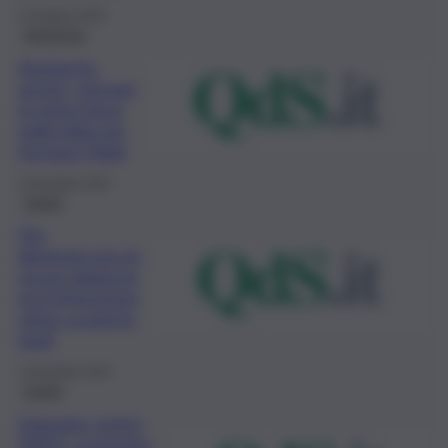
14 Giugno 2023
Agrigento
Agrigento,
anche i giovani
in prima linea
nella lotta per
fermare l’Aids
3 Dicembre 2022
Sanità
Hiv,
diminuiscono le
nuove diagnosi,
ma l’infenzione
viene scoperta
tardi
1 Dicembre 2022
Sanità
Giornata contro
l’AIDS, screening