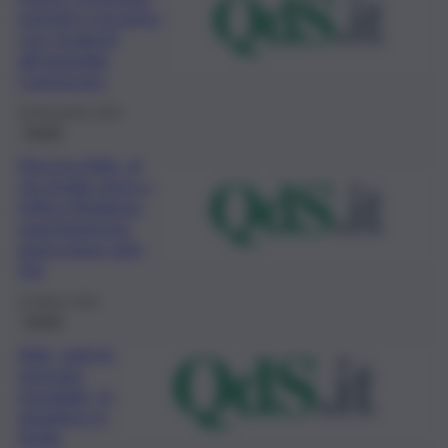
gratuiti e incontro
con studenti
all’ospedale
Cannizzaro
30 Novembre 2022
Sanità
Vaccino Aids, al
via studio siero a
mRna Moderna,
somministrata
prima dose anti-
Hiv
14 Marzo 2022
Sanità
Aids, oggi la
giornata
mondiale, le
iniziative in
Sicilia