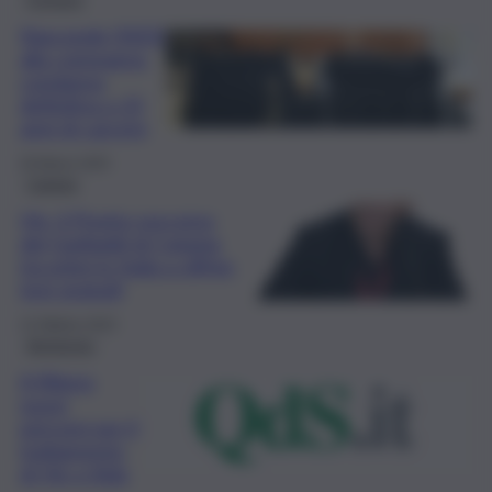
Nasconde l’AIDS
alla compagna:
condanna
definitiva a 22
anni di carcere
26 Marzo 2025
Catania
Hiv, il Pronto soccorso
del Garibaldi di Catania
tra primi in Italia a offrire
test gratuiti
13 Ottobre 2023
Agrigento
A Ribera
nuovi
percorsi per il
trattamento
di Hiv e Aids