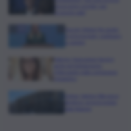
ma un uomo corretto, non
troverete nulla”
Guccini, Meloni: l’ho amato
e mi ha formato, continuerò
a cantarlo
Palermo, l’operazione Varchi è
anche nel Sottogoverno:
D’Alessandro nella commissione
Urbanistica
Cefpas, Sabrina Cillia nuova
direttrice: arriva la nomina
della Regione