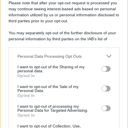
Please note that after your opt-out request is processed you
may continue seeing interest-based ads based on personal
information utilized by us or personal information disclosed to
third parties prior to your opt-out.
You may separately opt-out of the further disclosure of your
personal information by third parties on the IAB’s list of
© 2026 | Ediservice s.r.l. 95126 Catania – Via Principe
downstream participants.
Nicola, 22 – P.IVA: 01153210875 – Cciaa Catania n.
Personal Data Processing Opt Outs
This information may also be disclosed by us to third parties
01153210875 – Quotidiano di Sicilia usufruisce dei
on the IAB’s List of Downstream Participants that may further
contributi di cui al D.lgs n. 70/2017
I want to opt-out of the Sharing of my
disclose it to other third parties.
personal data.
Opted In
I want to opt-out of the Sale of my
Personal Data.
Chi Siamo
Opted In
Fondazione Etica e Valori Marilù Tregua
Fondatore Carlo Alberto Tregua
Lavora con noi
I want to opt-out of processing my
Personal Data for Targeted Advertising.
Gerenza
Opted In
I want to opt-out of Collection, Use,