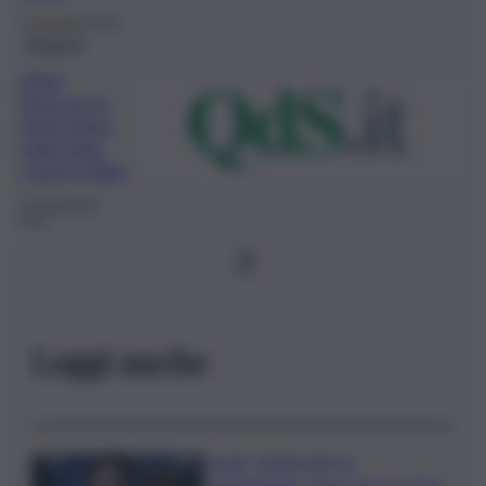
1 Dicembre 2021
Siracusa
L’Asp
Siracusa in
prima linea
nella lotta
contro l’Aids
27 Novembre
2021
1
Leggi anche
Covid, ‘Conte-day’ in
commissione: “non sono un eroe