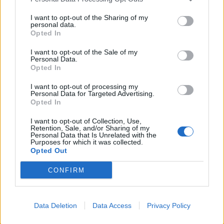
This information may also be disclosed by us to third parties
01153210875 – Quotidiano di Sicilia usufruisce dei
on the IAB’s List of Downstream Participants that may further
contributi di cui al D.lgs n. 70/2017
I want to opt-out of the Sharing of my
disclose it to other third parties.
personal data.
Opted In
I want to opt-out of the Sale of my
Personal Data.
Chi Siamo
Opted In
Fondazione Etica e Valori Marilù Tregua
Fondatore Carlo Alberto Tregua
Lavora con noi
I want to opt-out of processing my
Personal Data for Targeted Advertising.
Gerenza
Opted In
I want to opt-out of Collection, Use,
Retention, Sale, and/or Sharing of my
Personal Data that Is Unrelated with the
Purposes for which it was collected.
Opted Out
Scarica l’app
CONFIRM
Privacy Policy
Preferenze Privacy
Data Deletion
Data Access
Privacy Policy