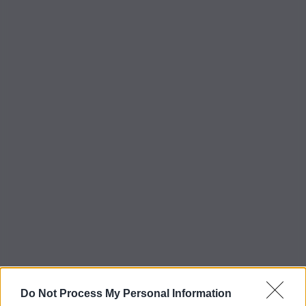
Do Not Process My Personal Information