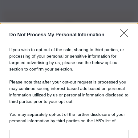
Do Not Process My Personal Information
Iscriviti alla nostra Newsletter
If you wish to opt-out of the sale, sharing to third parties, or
Iscriviti alla nostra newsletter per non perdere le ultime
processing of your personal or sensitive information for
novità
targeted advertising by us, please use the below opt-out
section to confirm your selection.
Iscriviti Ora
Please note that after your opt-out request is processed you
may continue seeing interest-based ads based on personal
information utilized by us or personal information disclosed to
third parties prior to your opt-out.
You may separately opt-out of the further disclosure of your
personal information by third parties on the IAB’s list of
© 2026 | Ediservice s.r.l. 95126 Catania – Via Principe
downstream participants.
Nicola, 22 – P.IVA: 01153210875 – Cciaa Catania n.