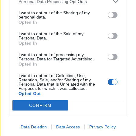
Personal Data Processing Opt Outs
This information may also be disclosed by us to third parties
01153210875 – Quotidiano di Sicilia usufruisce dei
on the IAB’s List of Downstream Participants that may further
contributi di cui al D.lgs n. 70/2017
I want to opt-out of the Sharing of my
disclose it to other third parties.
personal data.
Opted In
I want to opt-out of the Sale of my
Personal Data.
Chi Siamo
Opted In
Fondazione Etica e Valori Marilù Tregua
Fondatore Carlo Alberto Tregua
Lavora con noi
I want to opt-out of processing my
Personal Data for Targeted Advertising.
Gerenza
Opted In
I want to opt-out of Collection, Use,
Retention, Sale, and/or Sharing of my
Personal Data that Is Unrelated with the
Purposes for which it was collected.
Opted Out
Scarica l’app
CONFIRM
Privacy Policy
Preferenze Privacy
Data Deletion
Data Access
Privacy Policy