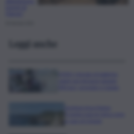
allagamento
tunnel di
Hamas”
30 Gennaio 2024
Leggi anche
VIDEO | Armato di taglierino
rapinò una farmacia rubando
900 euro, arrestato a Catania
Gestione Area Marina
Protetta Isola di Ustica resta
in capo al Comune