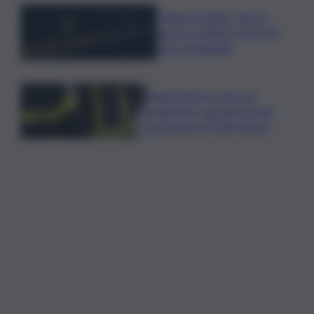
”Bolle di Malto”: dal 30
agosto a Biella 9 giorni di
birra artigianale
Fuga di gas in casa con
esplosione, giovane donna
ustionata nel Palermitano