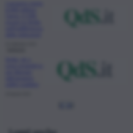
L’amianto miete
6.000 vittime
l’anno. Il 10%
muore in Sicilia,
nell’indifferenza
delle istituzioni
25 Settembre 2019
Ambiente
Sicilia, ok a
nove progetti in
per liberare
dall’amianto
edifici pubblici
28 Agosto 2019
1
…
3
4
Leggi anche