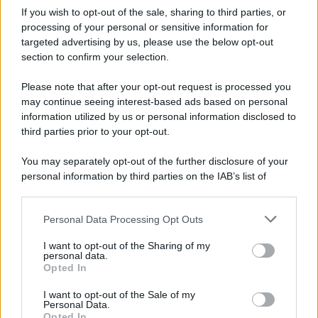
Iscriviti alla nostra Newsletter
If you wish to opt-out of the sale, sharing to third parties, or
Iscriviti alla nostra newsletter per non perdere le ultime
processing of your personal or sensitive information for
novità
targeted advertising by us, please use the below opt-out
section to confirm your selection.
Iscriviti Ora
Please note that after your opt-out request is processed you
may continue seeing interest-based ads based on personal
information utilized by us or personal information disclosed to
third parties prior to your opt-out.
You may separately opt-out of the further disclosure of your
personal information by third parties on the IAB’s list of
© 2026 | Ediservice s.r.l. 95126 Catania – Via Principe
downstream participants.
Nicola, 22 – P.IVA: 01153210875 – Cciaa Catania n.
Personal Data Processing Opt Outs
This information may also be disclosed by us to third parties
01153210875 – Quotidiano di Sicilia usufruisce dei
on the IAB’s List of Downstream Participants that may further
contributi di cui al D.lgs n. 70/2017
I want to opt-out of the Sharing of my
disclose it to other third parties.
personal data.
Opted In
I want to opt-out of the Sale of my
Personal Data.
Chi Siamo
Opted In