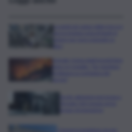
La parità nel campo della ricerca è
ancora lontana ostacoli legati al
genere per nove scienziate su
dieci
Acireale, il tema degli incendi tiene
banco in Consiglio. “Far rispettare
l’ordinanza su scerbatura dei
terreni”
Siccità, abitazioni senz’acqua a
Terrasini. Dal Comune arriva
bypass di emergenza
I Governi promettono ma non