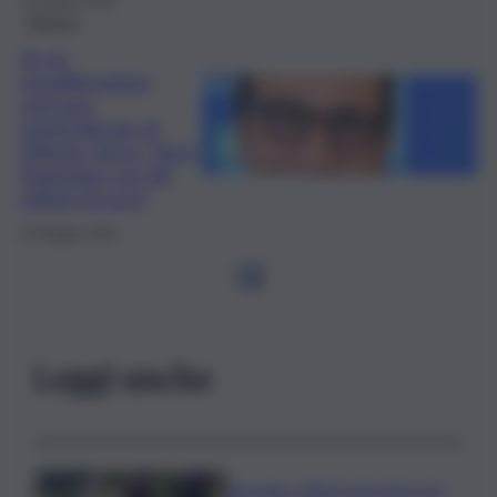
10 Giugno 2025
Ragusa
Al via
riqualificazione
mercato
ortofrutticolo di
Vittoria, Aricò: “Area
finanziata con 40
milioni di euro”
26 Maggio 2025
1
2
Leggi anche
Bruciano rifiuti pericolosi nel