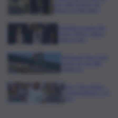
parco delle Madonie, due
denunce nel Palermitano
Presentato a Locarno film
Totorici “Ketticé”, Bellucci
ospite speciale
Tuffi Europei, Elisa Cosetti
argento nel ‘volo’ dalla
piattaforma
Calco, l’Inter chiude la
tournee battendo 2-1 la
Juve