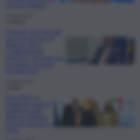
vicini ai cittadini”
16 Ottobre 2025
Trasporti
Trasporti, treni speciali
per il concertone di
Palermo. Aricò:
“Collaborazione
Regione e Trenitalia per
agevolare sicurezza
spostamenti”
25 Giugno 2025
Politica
Expo 2025, al
Padiglione Italia la
Settimana della
Regione Siciliana:
presenti Savarino e
Aricò