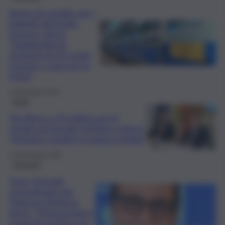
Boom di vendite per i
biglietti del Sicilia
Express, Aricò:
“Soddisfatte le
richieste di chi vuole
tornare a casa per le
feste”
16 Dicembre 2025
Sicilia
Via libera a 55 milioni per le
strade provinciali. Schifani e Aricò:
“Apriamo cantieri in tutta la Sicilia”
13 Novembre 2025
Trasporti
Treni, fermate
straordinarie per
Palermo-Modena.
Aricò: “Promuoviamo
trasporti sempre più