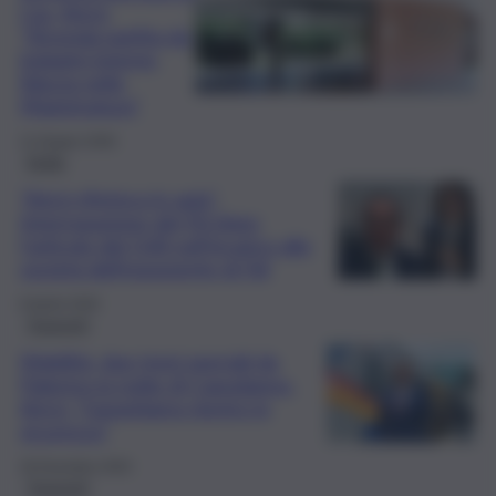
Cas, Aricò:
“Vicenda partita da
indagini interne,
fiducia nella
Magistratura”
11 Giugno 2026
Sicilia
“Aricò riferisca in aula”.
Interrogazione del Pd dopo
l’articolo del QdS sull’incarico alla
società dell’esponente di Fdi
8 Aprile 2026
Trasporti
Mobilità, due treni speciali da
Palermo la notte dì Capodanno.
Aricò: “Garantiamo rientro in
sicurezza”
30 Dicembre 2025
Trasporti