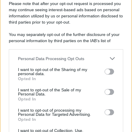
Please note that after your opt-out request is processed you
may continue seeing interest-based ads based on personal
information utilized by us or personal information disclosed to
third parties prior to your opt-out.
You may separately opt-out of the further disclosure of your
personal information by third parties on the IAB’s list of
© 2026 | Ediservice s.r.l. 95126 Catania – Via Principe
downstream participants.
Nicola, 22 – P.IVA: 01153210875 – Cciaa Catania n.
Personal Data Processing Opt Outs
This information may also be disclosed by us to third parties
01153210875 – Quotidiano di Sicilia usufruisce dei
on the IAB’s List of Downstream Participants that may further
contributi di cui al D.lgs n. 70/2017
I want to opt-out of the Sharing of my
disclose it to other third parties.
personal data.
Opted In
I want to opt-out of the Sale of my
Personal Data.
Chi Siamo
Opted In
Fondazione Etica e Valori Marilù Tregua
Fondatore Carlo Alberto Tregua
Lavora con noi
I want to opt-out of processing my
Personal Data for Targeted Advertising.
Gerenza
Opted In
I want to opt-out of Collection, Use,