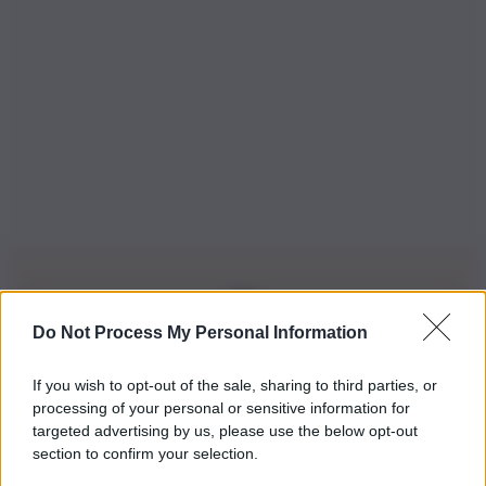
Do Not Process My Personal Information
Iscriviti alla nostra Newsletter
If you wish to opt-out of the sale, sharing to third parties, or
Iscriviti alla nostra newsletter per non perdere le ultime
processing of your personal or sensitive information for
novità
targeted advertising by us, please use the below opt-out
section to confirm your selection.
Iscriviti Ora