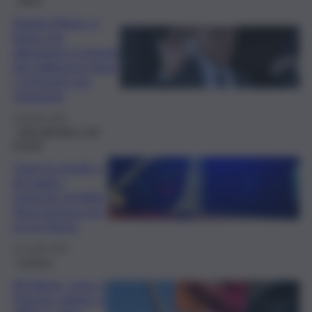
Ranieri-Roma, è
finita: l’ex
allenatore si separa
dai giallorossi dopo
i contrasti con
Gasperini
24 Aprile 2026
Fatti dall’Italia e dal
mondo
Cane lo morde e
gli taglia i
testicoli: terribile
disavventura per
un ex Roma
31 Luglio 2025
Cronaca
AS Roma, caos a
Trigoria: rubato e