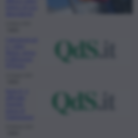
diffuso video
intimo di una
dipendente
14 Marzo 2024
Calcio
Calciomercat
o, colpo
Roma: arriva
il difensore
N’Dicka
14 Giugno 2023
Calcio
Serie A, è
ufficiale:
Zaniolo
passa al
Galatasaray
8 Febbraio 2023
Calcio