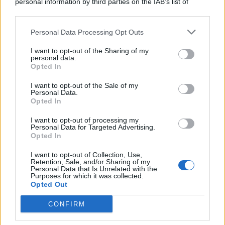
personal information by third parties on the IAB’s list of
© 2026 | Ediservice s.r.l. 95126 Catania – Via Principe
downstream participants.
Nicola, 22 – P.IVA: 01153210875 – Cciaa Catania n.
Personal Data Processing Opt Outs
This information may also be disclosed by us to third parties
01153210875 – Quotidiano di Sicilia usufruisce dei
on the IAB’s List of Downstream Participants that may further
contributi di cui al D.lgs n. 70/2017
I want to opt-out of the Sharing of my
disclose it to other third parties.
personal data.
Opted In
I want to opt-out of the Sale of my
Personal Data.
Chi Siamo
Opted In
Fondazione Etica e Valori Marilù Tregua
Fondatore Carlo Alberto Tregua
Lavora con noi
I want to opt-out of processing my
Personal Data for Targeted Advertising.
Gerenza
Opted In
I want to opt-out of Collection, Use,
Retention, Sale, and/or Sharing of my
Personal Data that Is Unrelated with the
Purposes for which it was collected.
Opted Out
Scarica l’app
CONFIRM
Privacy Policy
Preferenze Privacy