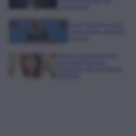
troverete nulla”
Guccini, Meloni: l’ho amato
e mi ha formato, continuerò
a cantarlo
Palermo, l’operazione Varchi è
anche nel Sottogoverno:
D’Alessandro nella commissione
Urbanistica