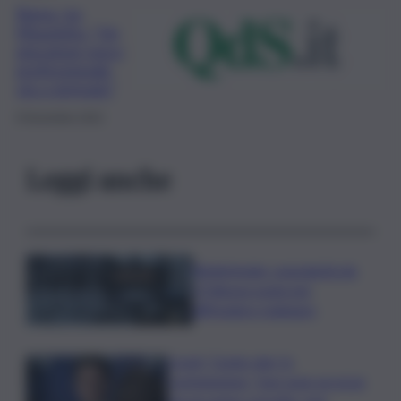
Roma, ira
Mourinho: “Un
giocatore poco
professionale,
via a gennaio”
9 Novembre 2022
Leggi anche
Bitdefender: popolarità de
L’Odissea usata per
diffondere malware
Covid, ‘Conte-day’ in
commissione: “non sono un eroe
ma un uomo corretto, non