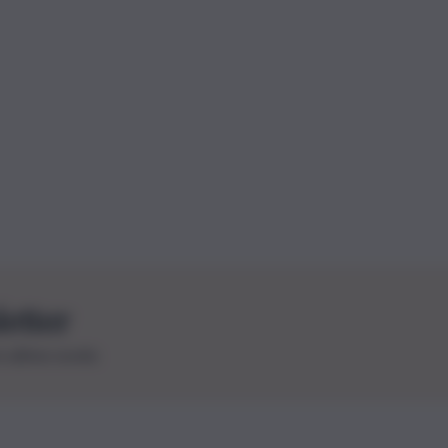
letter
le ultime novità