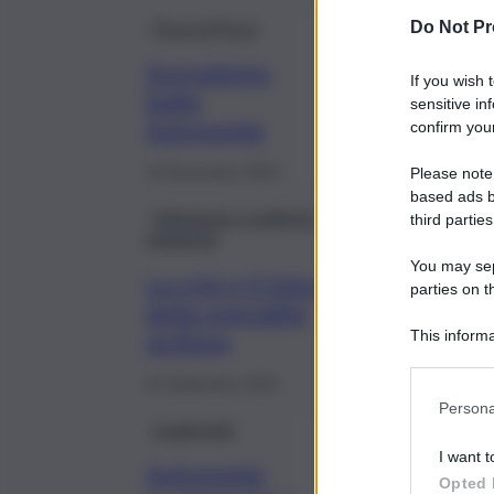
Pezzi di Pizzo
Do Not Pr
Sovranismo
If you wish 
batte
sensitive in
Autonomia
confirm your
16 Novembre 2022
Please note
based ads b
Istituzione e politiche
third parties
pubbliche
You may sepa
La crisi e il futuro
parties on t
della specialità
siciliana
This informa
Participants
24 Settembre 2021
Persona
Leadership
I want t
Autonomia
Opted 