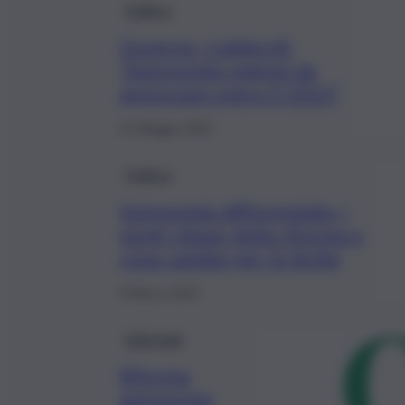
Politica
Governo, Calderoli:
“Autonomia regioni da
approvare entro il 2023”
21 Maggio 2023
Politica
Autonomia differenziata, i
punti chiave della riforma e
cosa cambia per la Sicilia
8 Marzo 2023
Editoriale
Riforma
autonomia