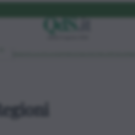
sabato 8 agosto 2026
Ambiente
Lavoro
Economia
Politica
Cultura
Dai Mercati
Podcast
Vid
egioni