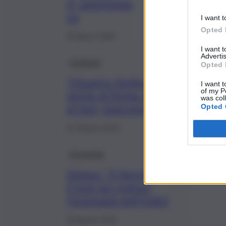
sì, autonomia
no
I want t
Opted 
25 Marzo 2020
I want 
Advertis
Inchiesta
Opted 
“Disastro Sicilia, la colpa è
I want t
of my P
anche di Roma. Investimenti
was col
al Sud, mancano 61 miliardi”
Opted 
31 Ottobre 2019
Economia
Svimez: “Il Nord recuperi
il Sud per evitare
l’eutanasia dell’Italia”
20 Agosto 2019