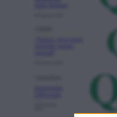
delle Regioni
28 Gennaio 2023
Inchiesta
“Tesoro, mi si sono
ristretti i poteri
speciali”
8 Dicembre 2022
Pezzi di Pizzo
Autonomia
Differente
20 Novembre
2022