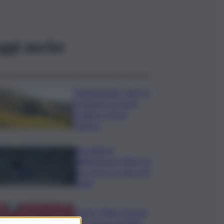
ggi anche
”DoloViniMiti”: dall’1 al
4 ottobre tra Val di
Cembra e Val di
Fiemme
Mondiali di
Wakeboard 2026: tre
ori azzurri al Lago del
Salto
Calcio, Milan-Chelsea
0-3, prima sconfitta