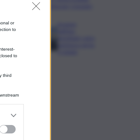
estiva per i rossoneri
sonal or
Eruzione
ection to
sull’Etna,
ripristinati i voli in
partenza e arrivo
nterest-
a Catania
closed to
 third
Downstream