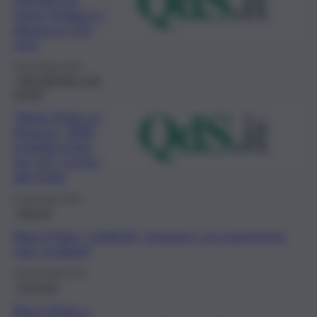
meno: budget si
abbassa a 251
euro
8 Novembre 2022
Fatti dall’Italia e dal
mondo
“Black Friday su
Amazon, 5000
prodotti gratis
per voi”: occhio
alla truffa
5 Novembre 2022
Agenzia
Black Friday, Coldiretti, shopping con mascherina
vale 3 miliardi
28 Novembre 2021
Consumo
Black Friday e