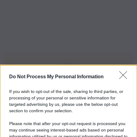
Do Not Process My Personal Information
Iscriviti alla nostra Newsletter
If you wish to opt-out of the sale, sharing to third parties, or
Iscriviti alla nostra newsletter per non perdere le ultime
processing of your personal or sensitive information for
novità
targeted advertising by us, please use the below opt-out
section to confirm your selection.
Iscriviti Ora
Please note that after your opt-out request is processed you
may continue seeing interest-based ads based on personal
information utilized by us or personal information disclosed to