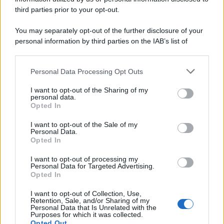
third parties prior to your opt-out.
You may separately opt-out of the further disclosure of your
personal information by third parties on the IAB’s list of
© 2026 | Ediservice s.r.l. 95126 Catania – Via Principe
downstream participants.
Nicola, 22 – P.IVA: 01153210875 – Cciaa Catania n.
Personal Data Processing Opt Outs
This information may also be disclosed by us to third parties
01153210875 – Quotidiano di Sicilia usufruisce dei
on the IAB’s List of Downstream Participants that may further
contributi di cui al D.lgs n. 70/2017
I want to opt-out of the Sharing of my
disclose it to other third parties.
personal data.
Opted In
I want to opt-out of the Sale of my
Personal Data.
Chi Siamo
Opted In
Fondazione Etica e Valori Marilù Tregua
Fondatore Carlo Alberto Tregua
Lavora con noi
I want to opt-out of processing my
Personal Data for Targeted Advertising.
Gerenza
Opted In
I want to opt-out of Collection, Use,
Retention, Sale, and/or Sharing of my
Personal Data that Is Unrelated with the
Purposes for which it was collected.
Opted Out