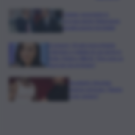
Catania, nonostante la
proroga niente fideiussione:
penalizzazione inevitabile
Scomparsi, 30 anni senza Angela
Celentano e migliaia di casi anche in
Sicilia. Manisco World: “Non sono un
fascicolo da archiviare”
Sayanbull e Sinomine
insieme nel brano “Niente
è per sempre”