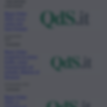
Fatti dall’Italia
e dal mondo
Black Friday
2022, ecco
come non
farsi fregare
15 Novembre
2022
Economia
Black Friday,
scoperte le prime
truffe: come
riconoscerle ed
evitarle. Allarme di
Amazon
10 Novembre 2022
Consumo
Black Friday
2022, si
spenderà di