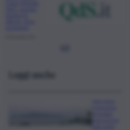
Cyber Monday
2021, quando
iniziano le
offerte, dove
acquistare
25 Novembre 2021
1
2
Leggi anche
Isole minori,
sospensione
immediata
degli aumenti
delle tariffe