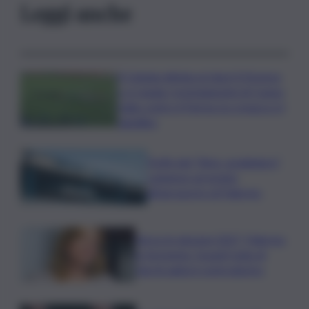
Leggi anche
Il Catania elimina ai rigori il Vicenza
e si regala i trentaduesimi di Coppa
Italia contro il Parma: la cronaca e il
tabellino
Truffa del “finto carabiniere”,
catanese arrestato
all’aeroporto di Palermo
Verso le elezioni 2027, Palermo
in fermento: l’avanti tutta di
Varchi agita il centrodestra