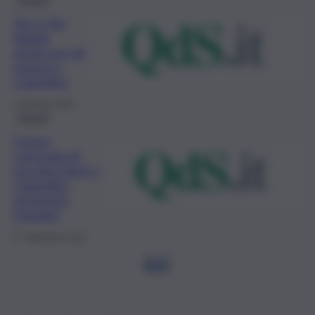
Tasi e Tari,
Natale
amaro per gli
evasori a
Calatafimi
4 Gennaio 2020
Trapani
Centro
comunale di
raccolta rifiuti a
Calatafimi,
assegnato
l’appalto
17 Settembre 2019
1
2
3