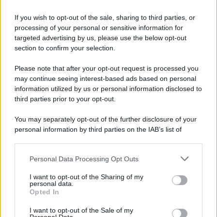
Iscriviti alla nostra Newsletter
If you wish to opt-out of the sale, sharing to third parties, or
Iscriviti alla nostra newsletter per non perdere le ultime
processing of your personal or sensitive information for
novità
targeted advertising by us, please use the below opt-out
section to confirm your selection.
Iscriviti Ora
Please note that after your opt-out request is processed you
may continue seeing interest-based ads based on personal
information utilized by us or personal information disclosed to
third parties prior to your opt-out.
You may separately opt-out of the further disclosure of your
personal information by third parties on the IAB’s list of
© 2026 | Ediservice s.r.l. 95126 Catania – Via Principe
downstream participants.
Nicola, 22 – P.IVA: 01153210875 – Cciaa Catania n.
Personal Data Processing Opt Outs
This information may also be disclosed by us to third parties
01153210875 – Quotidiano di Sicilia usufruisce dei
on the IAB’s List of Downstream Participants that may further
contributi di cui al D.lgs n. 70/2017
I want to opt-out of the Sharing of my
disclose it to other third parties.
personal data.
Opted In
I want to opt-out of the Sale of my