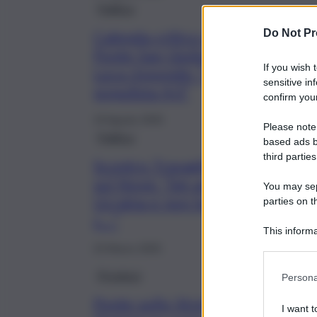
Politica
Do Not Pr
Calenda critico sui danni al
Ponte San Giuliano. Cateno De
If you wish 
Luca risponde: “Denuncia da
sensitive in
populista 4.0”
confirm your
19 Agosto 2025
Please note
Politica
based ads b
third parties
Scontro Travaglio-Calenda
sul Nove: “Sei andato in
You may sepa
Ucraina e non ha capito un
parties on t
c…”
This informa
Participants
23 Marzo 2025
Province
Persona
Ponte sullo Stretto, Calenda:
I want t