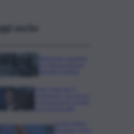
ggi anche
Bitdefender: popolarità
de L’Odissea usata per
diffondere malware
Covid, ‘Conte-day’ in
commissione: “non sono un
eroe ma un uomo corretto,
non troverete nulla”
Guccini, Meloni:
l’ho amato e mi ha