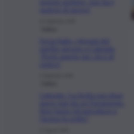
popolo siciliano, non ha il
pudore di tacere”
15 Settembre 2025
Politica
Forza Italia, i giovani del
partito aprono a Calenda:
“Porte aperte per chi è di
centro”
4 Settembre 2025
Politica
Calenda: “La Sicilia non deve
avere mai più un Parlamento.
Non fanno infrastrutture e
l’acqua fa schifo”
27 Agosto 2025