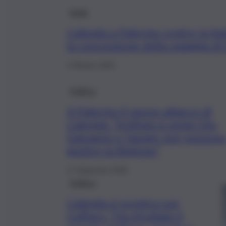
Sicilia
Calenda a Palermo contro la Ital
la concessione della spiaggia d
3 Ottobre 2025
Politica
A Palermo il nuovo attacco di
Calenda: “Schifani si sente Dio,
Galvagno e Tamajo non posson
gestire la Regione”
17 Settembre 2025
Politica
Calenda si scontra con
Cuffaro: “Ha sfruttato il