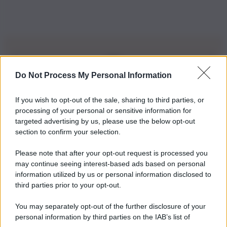
Do Not Process My Personal Information
Iscriviti alla nostra Newsletter
If you wish to opt-out of the sale, sharing to third parties, or
Iscriviti alla nostra newsletter per non perdere le ultime
processing of your personal or sensitive information for
novità
targeted advertising by us, please use the below opt-out
section to confirm your selection.
Iscriviti Ora
Please note that after your opt-out request is processed you
may continue seeing interest-based ads based on personal
information utilized by us or personal information disclosed to
third parties prior to your opt-out.
You may separately opt-out of the further disclosure of your
personal information by third parties on the IAB’s list of
© 2026 | Ediservice s.r.l. 95126 Catania – Via Principe