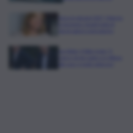
Verso le elezioni 2027, Palermo
in fermento: l’avanti tutta di
Varchi agita il centrodestra
Joe Biden, il figlio rivela: “Il
cancro di mio padre si è diffuso
alle ossa, è molto doloroso”