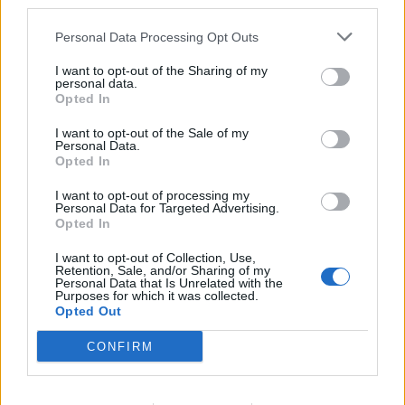
downstream participants.
Nicola, 22 – P.IVA: 01153210875 – Cciaa Catania n.
Personal Data Processing Opt Outs
This information may also be disclosed by us to third parties
01153210875 – Quotidiano di Sicilia usufruisce dei
on the IAB’s List of Downstream Participants that may further
contributi di cui al D.lgs n. 70/2017
I want to opt-out of the Sharing of my
disclose it to other third parties.
personal data.
Opted In
I want to opt-out of the Sale of my
Personal Data.
Chi Siamo
Opted In
Fondazione Etica e Valori Marilù Tregua
Fondatore Carlo Alberto Tregua
Lavora con noi
I want to opt-out of processing my
Personal Data for Targeted Advertising.
Gerenza
Opted In
I want to opt-out of Collection, Use,
Retention, Sale, and/or Sharing of my
Personal Data that Is Unrelated with the
Purposes for which it was collected.
Opted Out
Scarica l’app
CONFIRM
Privacy Policy
Preferenze Privacy