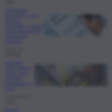
Fisco
Concordato
preventivo, con il
Decreto
“Omnibus”, in arrivo
nuove disposizioni
premiali del
Governo
2 Ottobre 2024
Economia
Condono
2025, tutte le
novità: ecco
chi potrà
beneficiarne e
come
27 Settembre 2024
Fisco
Arrivan