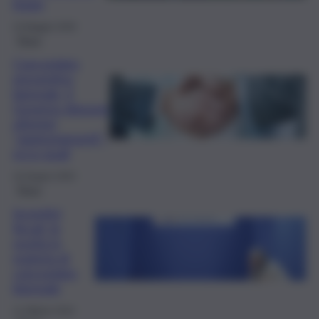
legge
23 Maggio 2026
Fisco
Concordato
preventivo
biennale, il
Governo dispone
ulteriori
“aggiustamenti”:
ecco quali
10 Giugno 2025
Fisco
Incentivi
fiscali, le
novità in
materia di
concordato
biennale
11 Ottobre 2024