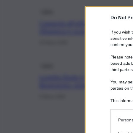
Calcio
Do Not Pr
Casasola all’ultimo respiro, il C
Altamura e scaccia la crisi: 1-2 
If you wish 
sensitive in
15 Marzo 2026
confirm your
Please note
based ads b
Calcio
third parties
Lunetta illude il Catania, poi la 
You may sepa
Benevento: etnei k.o. 2-1 e a -1
parties on t
5 Marzo 2026
This informa
Participants
Persona