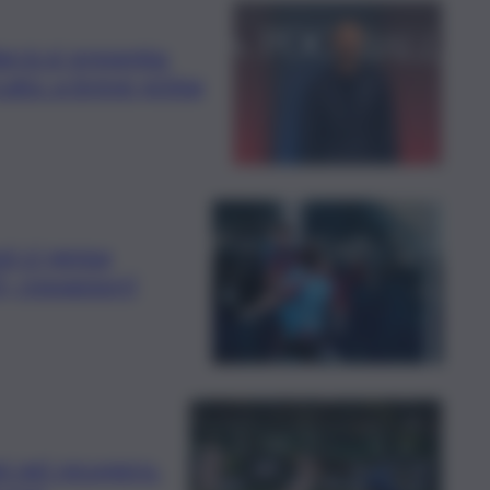
arrà si presenta:
rcato: a breve prima
oi ci pensa
, rossazzurri
i nel recupero.