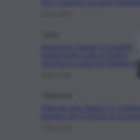
Per i rosanero tre punti pesanti
21 Marzo 2026
Cultura
Delusione Catania, la Capitale
italiana della Cultura 2028 è
Ancona: la scelta del Ministero
18 Marzo 2026
Mondo Sport
Palermo-Juve Stabia 2-2, Pohjan
bastano per il ritorno al succes
17 Marzo 2026