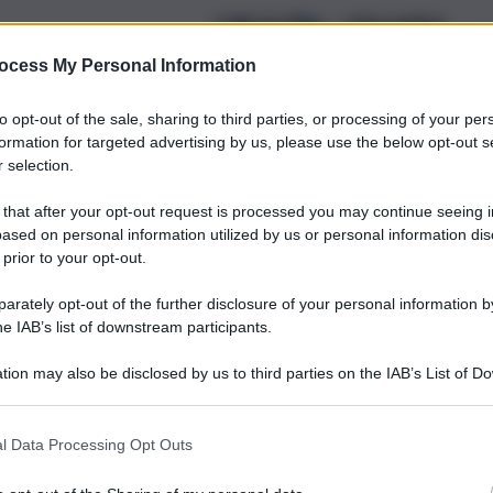
ocess My Personal Information
atania sbanca
rossazzurro in Puglia
to opt-out of the sale, sharing to third parties, or processing of your per
formation for targeted advertising by us, please use the below opt-out s
 selection.
 that after your opt-out request is processed you may continue seeing i
ased on personal information utilized by us or personal information dis
 prior to your opt-out.
rimonta del
rately opt-out of the further disclosure of your personal information by
0
he IAB’s list of downstream participants.
tion may also be disclosed by us to third parties on the IAB’s List of 
 that may further disclose it to other third parties.
l Data Processing Opt Outs