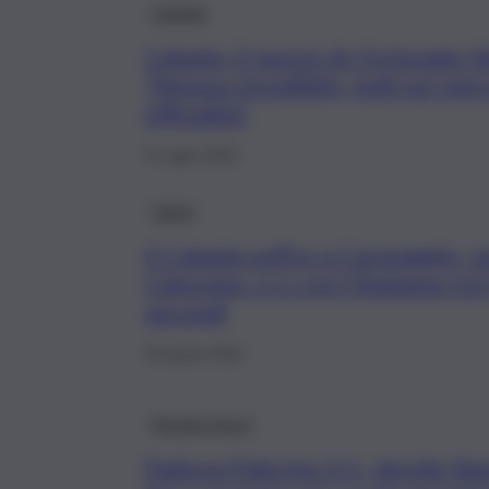
Catania
Catania, il nuovo ds Fortunato V
“Nessun incedibile, tutti sul me
ufficialità”
9 Luglio 2026
Calcio
Il Catania soffre a Caravaggio, p
Caturano: 1-1 con l’Atalanta U23
secondi
26 Aprile 2026
Mondo Sport
Padova-Palermo 0-1, decide Ban