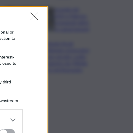
Incendio del
2023 a Palermo,
consegnati ultimi
tre appartamenti
sonal or
ection to
Ritenute fiscali
trattenute ai lavoratori
e non versate, scatta
nterest-
sequestro da 700mila
closed to
euro nel Siracusano
 third
Downstream