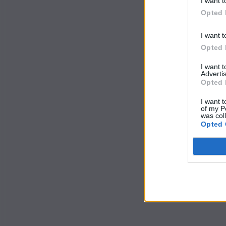
I want t
Opted 
I want t
Opted 
I want 
Advertis
Opted 
I want t
of my P
was col
Opted 