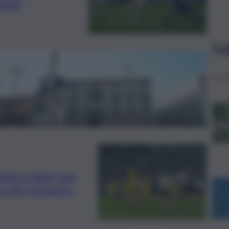
ssimi
Le
palo e Bani non
so dei rosanero