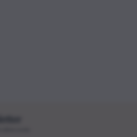
letter
le ultime novità