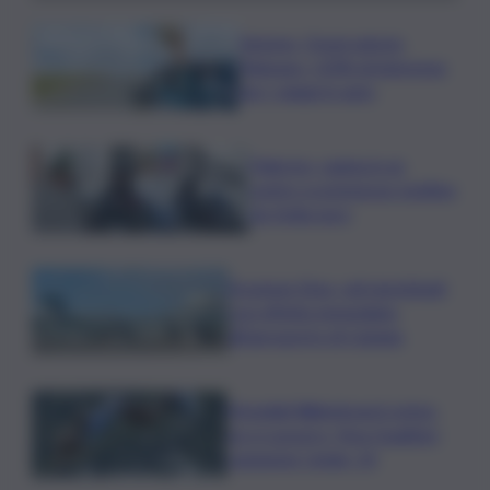
Turismo, Osservatorio
Telepass: +20% di interesse
per i viaggi in auto
Palermo, rapina in un
centro scommesse: bottino
da 5mila euro
Eruzione Etna, voli ripristinati
con effetto immediato
all’aeroporto di Catania
Mondiali Wakeboard: primo
oro è azzurro, Noa Gualtieri
campione Under 14