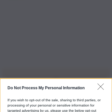
Do Not Process My Personal Information
Iscriviti alla nostra Newsletter
If you wish to opt-out of the sale, sharing to third parties, or
Iscriviti alla nostra newsletter per non perdere le ultime
processing of your personal or sensitive information for
novità
targeted advertising by us, please use the below opt-out