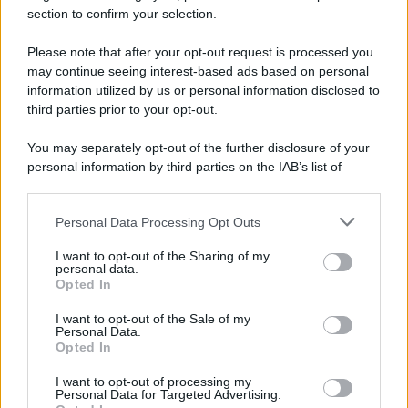
section to confirm your selection.
Iscriviti Ora
Please note that after your opt-out request is processed you
may continue seeing interest-based ads based on personal
information utilized by us or personal information disclosed to
third parties prior to your opt-out.
You may separately opt-out of the further disclosure of your
personal information by third parties on the IAB’s list of
© 2026 | Ediservice s.r.l. 95126 Catania – Via Principe
downstream participants.
Nicola, 22 – P.IVA: 01153210875 – Cciaa Catania n.
Personal Data Processing Opt Outs
This information may also be disclosed by us to third parties
01153210875 – Quotidiano di Sicilia usufruisce dei
on the IAB’s List of Downstream Participants that may further
contributi di cui al D.lgs n. 70/2017
I want to opt-out of the Sharing of my
disclose it to other third parties.
personal data.
Opted In
I want to opt-out of the Sale of my
Personal Data.
Chi Siamo
Opted In
Fondazione Etica e Valori Marilù Tregua
Fondatore Carlo Alberto Tregua
Lavora con noi
I want to opt-out of processing my
Personal Data for Targeted Advertising.
Gerenza