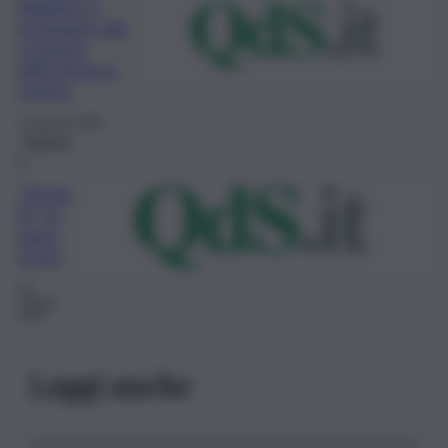
didattica e
inclusione alla
scoperta
dell’universo
marino
21 Agosto 2020
Rubrich
e
“Divab
ili” mi
piace
di più
23
Ottobre
2019
Leggi anche