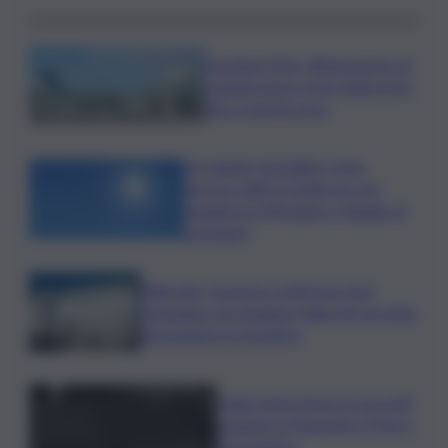
Eruzione Etna, all’aeroporto di
Catania nuovo stop degli arrivi
fino a questa sera
Un sabato da bollino rosso,
ancora caldo in Sicilia ma con
pioggia tra Messina e Catania: le
previsioni
Migranti, Governo conferma stop
Schengen con Spagna: Italia non accetta
imposizioni su frontiere
Sogin: bene Arera su acconti
sospesi su Deposito e Parco
Tecnologico