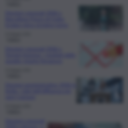
Politica
Elezioni comunali 2026 a
Barcellona Pozzo di Gotto,
Scolaro vince al primo turno
25 Maggio 2026
Politica
Elezioni comunali 2026 a
Termini Imerese, i risultati dello
spoglio: trionfa Terranova
25 Maggio 2026
Politica
Elezioni amministrative 2026 in
Sicilia, i dati dell’affluenza per
ogni Comune
25 Maggio 2026
Politica
Elezioni comunali
2026 a Bronte, si