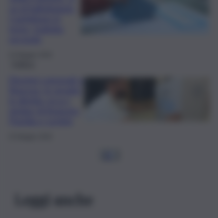
va al ballottaggio:
Castiglione in
testa, Gullotta
secondo
25 Maggio 2026
Politica
Elezioni comunali a
Siracusa, lo spoglio
in diretta: ecco i
sindaci di Augusta,
Floridia e Lentini
25 Maggio 2026
1
2
…
Leggi anche