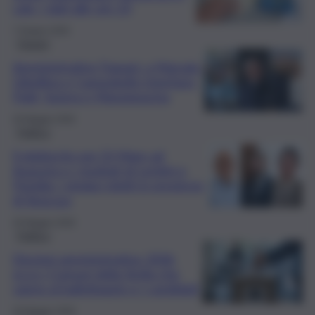
calo, i dati alle ore 23
7 Giugno 2026
Trapani
Amministrative Trapani: a Marsala,
Gibellina e Campobello trionfano
Patti, Sutera e Mangiaracina
26 Maggio 2026
Politica
Il plebiscito per Di Mare ad
Augusta e i risultati di Lentini e
Floridia: i sindaci eletti in provincia
di Siracusa
26 Maggio 2026
Politica
Elezioni amministrative 2026,
ecco i Comuni della Sicilia che
vanno al ballottaggio e i candidati
26 Maggio 2026