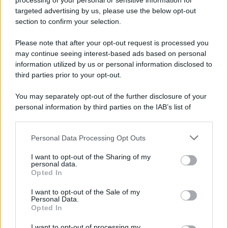
processing of your personal or sensitive information for
novità
targeted advertising by us, please use the below opt-out
section to confirm your selection.
Iscriviti Ora
Please note that after your opt-out request is processed you
may continue seeing interest-based ads based on personal
information utilized by us or personal information disclosed to
third parties prior to your opt-out.
You may separately opt-out of the further disclosure of your
personal information by third parties on the IAB’s list of
© 2026 | Ediservice s.r.l. 95126 Catania – Via Principe
downstream participants.
Nicola, 22 – P.IVA: 01153210875 – Cciaa Catania n.
Personal Data Processing Opt Outs
This information may also be disclosed by us to third parties
01153210875 – Quotidiano di Sicilia usufruisce dei
on the IAB’s List of Downstream Participants that may further
contributi di cui al D.lgs n. 70/2017
I want to opt-out of the Sharing of my
disclose it to other third parties.
personal data.
Opted In
I want to opt-out of the Sale of my
Personal Data.
Chi Siamo
Opted In
Fondazione Etica e Valori Marilù Tregua
Fondatore Carlo Alberto Tregua
Lavora con noi
I want to opt-out of processing my