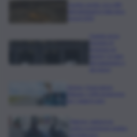
Caretta caretta, circa 280
nidi individuati in Italia dopo
record 2025
Quando arriva
l’assegno di
inclusione ad
agosto? Le date
del pagamento e
dei rinnovi
Turismo, Osservatorio
Telepass: +20% di interesse
per i viaggi in auto
Palermo, rapina in un
centro scommesse: bottino
da 5mila euro