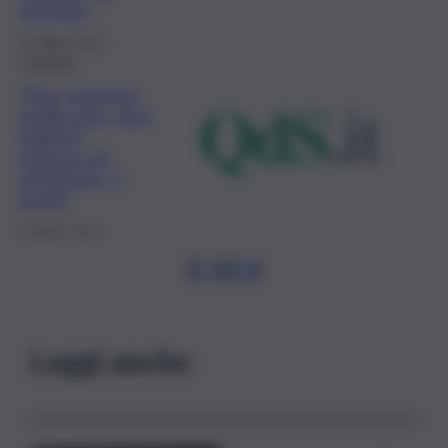
arrestare
11 Ottobre 2022
Cronaca
“Non comprare
quella casa, sono
mafioso”,
minacce ed
estorsione: 2
arresti
5 Ottobre 2022
1
…
8
9
10
Leggi anche