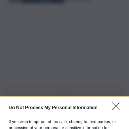
Do Not Process My Personal Information
Iscriviti alla nostra Newsletter
If you wish to opt-out of the sale, sharing to third parties, or
Iscriviti alla nostra newsletter per non perdere le ultime
processing of your personal or sensitive information for