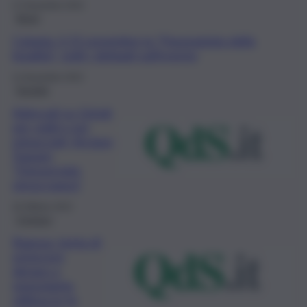
27 Novembre 2022
Brevi
Catania, il 15 novembre la “Passeggiata della
legalità”: tutti i dettagli sull’evento
11 Novembre 2022
Società
Adescati su Grindr
per soldi e poi
minacciati, Arcigay
Trapani:
“Denunciate
senza paura”
26 Ottobre 2022
Cronaca
Ragusa: tenta di
estorcere
denaro a
negoziante,
vittima lo fa