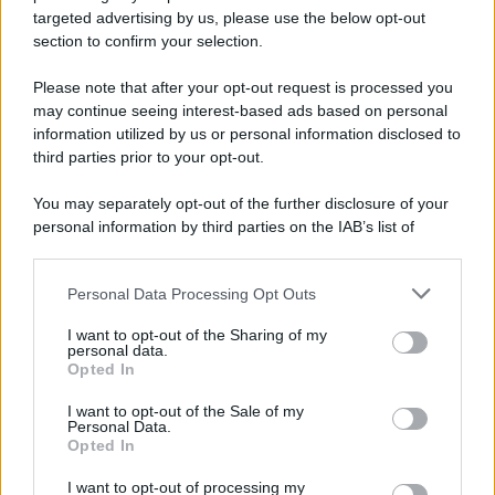
novità
targeted advertising by us, please use the below opt-out
section to confirm your selection.
Iscriviti Ora
Please note that after your opt-out request is processed you
may continue seeing interest-based ads based on personal
information utilized by us or personal information disclosed to
third parties prior to your opt-out.
You may separately opt-out of the further disclosure of your
personal information by third parties on the IAB’s list of
© 2026 | Ediservice s.r.l. 95126 Catania – Via Principe
downstream participants.
Nicola, 22 – P.IVA: 01153210875 – Cciaa Catania n.
Personal Data Processing Opt Outs
This information may also be disclosed by us to third parties
01153210875 – Quotidiano di Sicilia usufruisce dei
on the IAB’s List of Downstream Participants that may further
contributi di cui al D.lgs n. 70/2017
I want to opt-out of the Sharing of my
disclose it to other third parties.
personal data.
Opted In
I want to opt-out of the Sale of my
Personal Data.
Chi Siamo
Opted In
Fondazione Etica e Valori Marilù Tregua
Fondatore Carlo Alberto Tregua
Lavora con noi
I want to opt-out of processing my