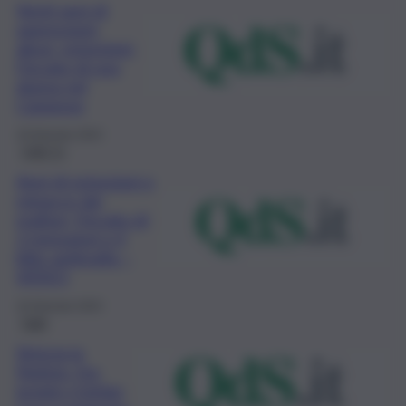
Venti anni di
aggressioni,
abusi, estorsioni:
l’incubo di una
donna nel
Catanese
19 Gennaio 2023
QdS Tv
Anni di estorsioni e
minacce dai
mafiosi, l’incubo di
2 ristoratori e il
blitz antimafia –
VIDEO
10 Gennaio 2023
Fatti
Striscia la
Notizia, l’ex
inviato Cristian