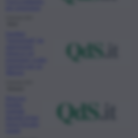
Cocco indagato
per estorsione
5 Gennaio 2023
Brevi
Familiari
“tormentati” da
aggressioni,
minacce ed
estorsioni: scatta
l’arresto per un
40enne
5 Gennaio 2023
Siracusa
Siracusa,
bomba
esplode
davanti al bar:
torna l’incubo
racket