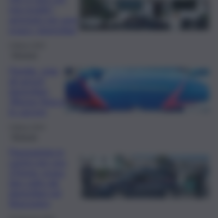
mia moglie”:
arrestato per aver
evaso i domiciliari
4 Marzo 2025
Siracusa
Floridia, viola
gli arresti
domiciliari:
39enne finisce
in carcere
3 Marzo 2024
Siracusa
Passeggiata in
centro per una
27enne: evasa
due volte dai
domiciliari nel
Siracusano