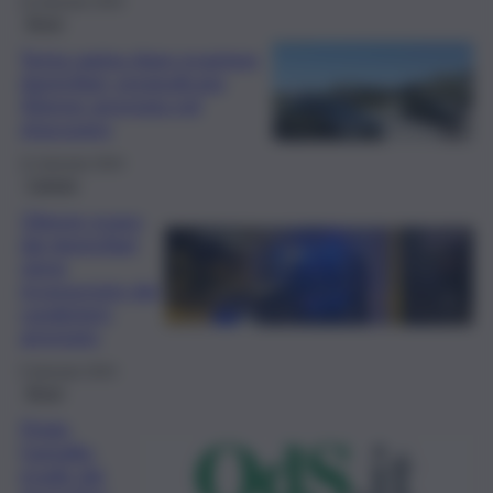
22 Gennaio 2024
Brevi
Tenta rapina dopo evasione
domiciliari: pregiudicata
42enne arrestata nel
siracusano
21 Gennaio 2024
Catania
33enne evaso
dai domiciliari
viene
riconosciuto dai
carabinieri:
arrestato
5 Gennaio 2024
Brevi
Priolo
Gargallo:
evade dai