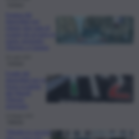
Cronaca
Scappa dai
domiciliari per
rubare due paia di
scarpe da un’auto in
sosta: arrestato
35enne a Catania
29 Luglio 2025
Cronaca
Evade dai
domiciliari per la
festa scudetto
del Napoli,
25enne
arrestato
24 Maggio 2025
Palermo
“Meglio in carcere
che a casa con