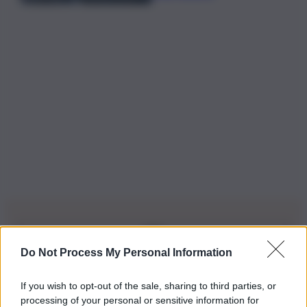
Do Not Process My Personal Information
Iscriviti alla nostra Newsletter
If you wish to opt-out of the sale, sharing to third parties, or
Iscriviti alla nostra newsletter per non perdere le ultime
processing of your personal or sensitive information for