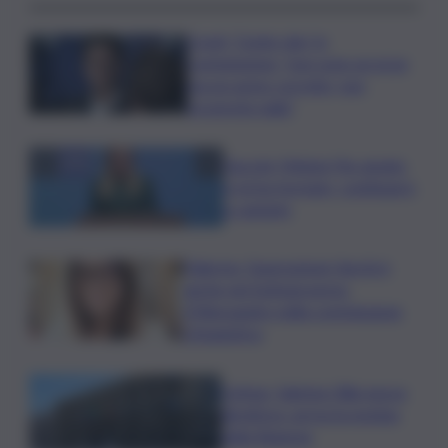
Covid, ‘Conte-day’ in
commissione: “non sono un eroe
ma un uomo corretto, non
troverete nulla”
Guccini, Meloni: l’ho amato
e mi ha formato, continuerò
a cantarlo
Palermo, l’operazione Varchi è
anche nel Sottogoverno:
D’Alessandro nella commissione
Urbanistica
Cefpas, Sabrina Cillia nuova
direttrice: arriva la nomina
della Regione