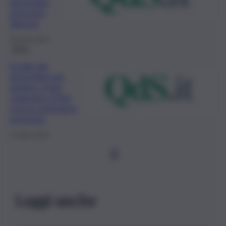
domiciliari,
arrestato
36enne
28 Aprile 2023
Brevi
Evade dai
domiciliari per
andare a fare
colazione al bar
con la compagna,
arrestato
12 Aprile 2023
1
Leggi anche