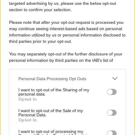
novità
targeted advertising by us, please use the below opt-out
section to confirm your selection.
Iscriviti Ora
Please note that after your opt-out request is processed you
may continue seeing interest-based ads based on personal
information utilized by us or personal information disclosed to
third parties prior to your opt-out.
You may separately opt-out of the further disclosure of your
personal information by third parties on the IAB’s list of
© 2026 | Ediservice s.r.l. 95126 Catania – Via Principe
downstream participants.
Nicola, 22 – P.IVA: 01153210875 – Cciaa Catania n.
Personal Data Processing Opt Outs
This information may also be disclosed by us to third parties
01153210875 – Quotidiano di Sicilia usufruisce dei
on the IAB’s List of Downstream Participants that may further
contributi di cui al D.lgs n. 70/2017
I want to opt-out of the Sharing of my
disclose it to other third parties.
personal data.
Opted In
I want to opt-out of the Sale of my
Personal Data.
Chi Siamo
Opted In
Fondazione Etica e Valori Marilù Tregua
Fondatore Carlo Alberto Tregua
Lavora con noi
I want to opt-out of processing my