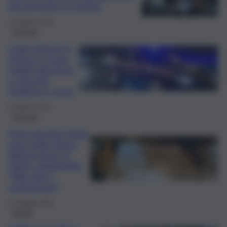
poi arrestato a Catania
14 Ottobre 2025
Cronaca
Ladri entrano in
chiesa a Licata,
rubati televisore
e spiccioli:
indagini in corso
26 Marzo 2025
Cronaca
Furto da oltre 5mila
euro nella chiesa
Regina Pacis di
Giarre. Barbagallo:
“Atto vile e
vergognoso”
27 Maggio 2024
Sanità