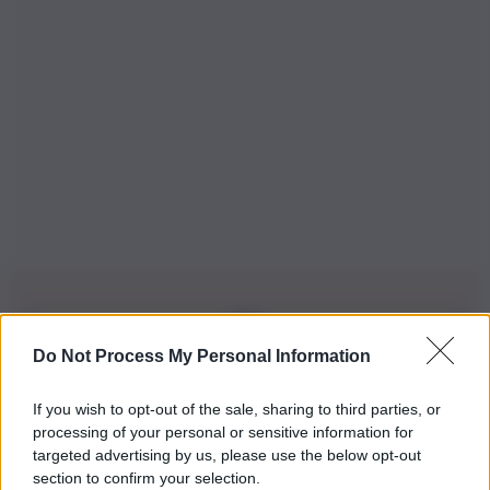
Do Not Process My Personal Information
Iscriviti alla nostra Newsletter
If you wish to opt-out of the sale, sharing to third parties, or
Iscriviti alla nostra newsletter per non perdere le ultime
processing of your personal or sensitive information for
novità
targeted advertising by us, please use the below opt-out
section to confirm your selection.
Iscriviti Ora