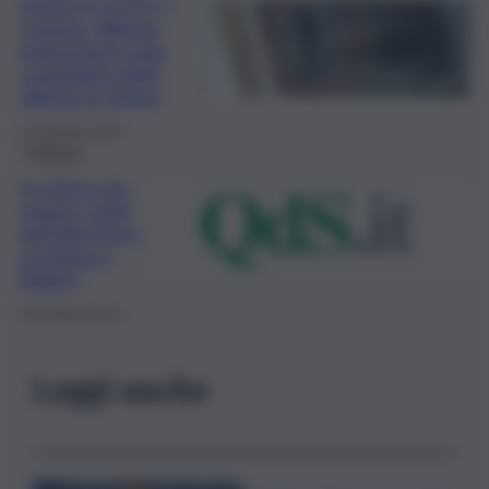
VIDEO E FOTO |
Catania, 48enne
palermitano ruba
candelabro delle
offerte in chiesa
23 Gennaio 2024
Palermo
In chiesa per
rubare i soldi
dell’offertorio:
si indaga a
Ballarò
9 Dicembre 2023
Leggi anche