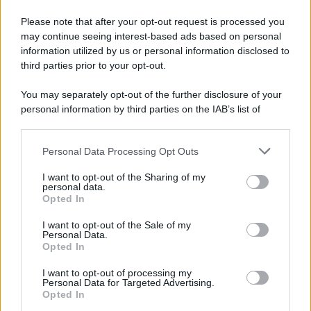
Please note that after your opt-out request is processed you
may continue seeing interest-based ads based on personal
information utilized by us or personal information disclosed to
third parties prior to your opt-out.
You may separately opt-out of the further disclosure of your
personal information by third parties on the IAB’s list of
© 2026 | Ediservice s.r.l. 95126 Catania – Via Principe
downstream participants.
Nicola, 22 – P.IVA: 01153210875 – Cciaa Catania n.
Personal Data Processing Opt Outs
This information may also be disclosed by us to third parties
01153210875 – Quotidiano di Sicilia usufruisce dei
on the IAB’s List of Downstream Participants that may further
contributi di cui al D.lgs n. 70/2017
I want to opt-out of the Sharing of my
disclose it to other third parties.
personal data.
Opted In
I want to opt-out of the Sale of my
Personal Data.
Chi Siamo
Opted In
Fondazione Etica e Valori Marilù Tregua
Fondatore Carlo Alberto Tregua
Lavora con noi
I want to opt-out of processing my
Personal Data for Targeted Advertising.
Gerenza
Opted In