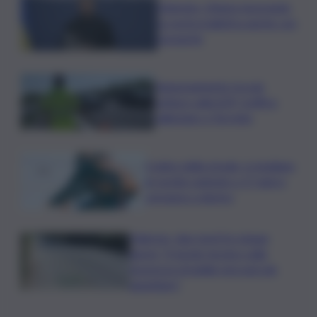
Zelensky: Stiamo lavorando
su nostra balistica anche con
Leonardo
Tamponamento tra più
vetture sulla A29, traffico
rallentato a Torretta
Codice della strada, si studiano
le novità: patente a 17 anni e
sorpasso a destra
Palermo, due morti in cinque
giorni: “Il tavolo tecnico sulla
sicurezza stradale non può più
aspettare”