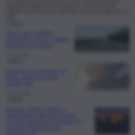
coordinati, disagi per la popolazione e discussioni sulle
politiche di prevenzione e gestione del rischio negli anni più
caldi.
Palermo
Nuovi roghi sull’A19,
careggiate chiuse e traffico
bloccato: ecco dove
22 Luglio 2026
Palermo
Incendio a Castronovo di
Sicilia, chiusa la strada
statale 189
22 Luglio 2026
Palermo
Fiamme, danni e rabbia, il
Palermitano nella morsa degli
incendi. Intravaia (FI) al QdS: “La
risposta? Repressione e
prevenzione”