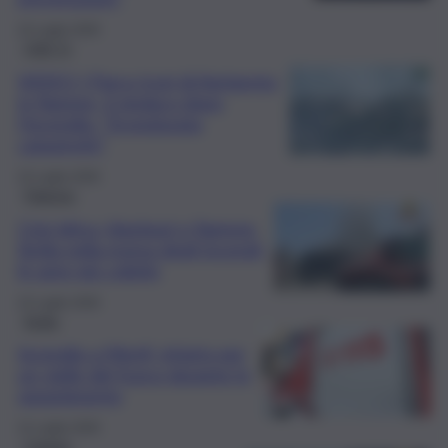
22 Luglio 2026
QdS Tv
VIDEO | Parco Icori di Agrigento
in fiamme, il sindaco dopo
l’incendio: “Scongiurata
catastrofe”
22 Luglio 2026
Palermo
Crisi idrica, blackout e fiamme:
Sicilia nella morsa degli incendi,
le aree più colpite
22 Luglio 2026
Sicilia
Incendio a Menfi, infarto per
un vigile del fuoco durante lo
spegnimento
21 Luglio 2026
Catania