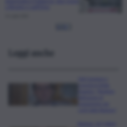
drammatico il bilancio: due morti
a Bronte e sull’Etna
14 Luglio 2026
1
2
3
…
Leggi anche
Ddl Coesione e
crescita in Sicilia,
Dagnino: “Risultato
dell’azione di
risanamento dei
conti della Regione”
Regione, 167 milioni