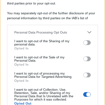
third parties prior to your opt-out.
You may separately opt-out of the further disclosure of your
personal information by third parties on the IAB’s list of
© 2026 | Ediservice s.r.l. 95126 Catania – Via Principe
downstream participants.
Nicola, 22 – P.IVA: 01153210875 – Cciaa Catania n.
Personal Data Processing Opt Outs
This information may also be disclosed by us to third parties
01153210875 – Quotidiano di Sicilia usufruisce dei
on the IAB’s List of Downstream Participants that may further
contributi di cui al D.lgs n. 70/2017
I want to opt-out of the Sharing of my
disclose it to other third parties.
personal data.
Opted In
I want to opt-out of the Sale of my
Personal Data.
Chi Siamo
Opted In
Fondazione Etica e Valori Marilù Tregua
Fondatore Carlo Alberto Tregua
Lavora con noi
I want to opt-out of processing my
Personal Data for Targeted Advertising.
Gerenza
Opted In
I want to opt-out of Collection, Use,
Retention, Sale, and/or Sharing of my
Personal Data that Is Unrelated with the
Purposes for which it was collected.
Opted Out
Scarica l’app