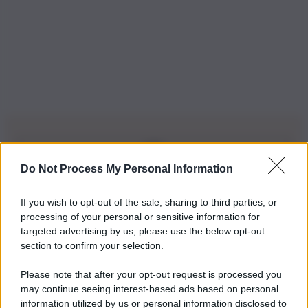
Do Not Process My Personal Information
Iscriviti alla nostra Newsletter
If you wish to opt-out of the sale, sharing to third parties, or
Iscriviti alla nostra newsletter per non perdere le ultime
processing of your personal or sensitive information for
novità
targeted advertising by us, please use the below opt-out
section to confirm your selection.
Iscriviti Ora
Please note that after your opt-out request is processed you
may continue seeing interest-based ads based on personal
information utilized by us or personal information disclosed to