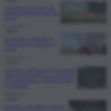
Catania brucia ancora: 50
incendi domati dai Vigili del
Fuoco
17 Luglio 2026
Catania
Da Ragalna a Mascalucia,
27 incendi nel Catanese: il
report
16 Luglio 2026
Cronaca
Incendio a Zafferana Etnea, bruciati
ettari di terra coltivata. La denuncia
di Confagricoltura: “Temiamo mano
di piromane”
16 Luglio 2026
Catania
Incendi e caldo killer a Catania,