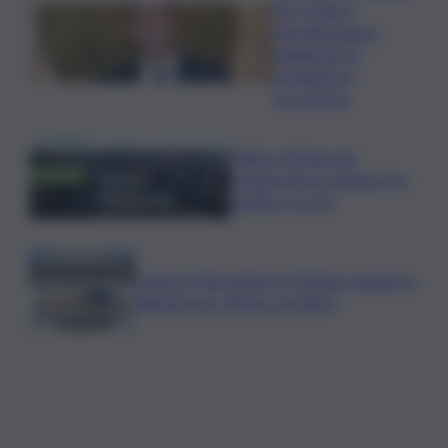
per la filiera
agroalimentare:
pubblicate le
graduatorie
provvisorie
Trittico Vitivinicolo:
vendemmia in anticipo tra
qualità e siccità
Camera,Opposizioni a Fontana: sanzioni a
Bignami per offese a Scalfaro