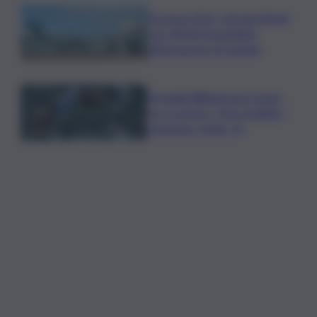
Eruzione Etna, voli ripristinati
con effetto immediato
all’aeroporto di Catania
Mondiali Wakeboard: primo
oro è azzurro, Noa Gualtieri
campione Under 14