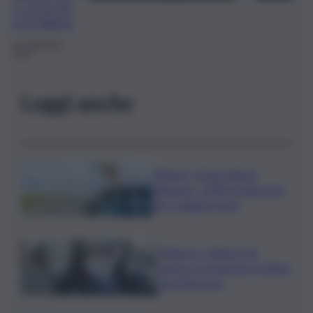
o: ecco chi
è la vittima
28 Settembre
2023
Leggi anche
Turismo, Osservatorio
Telepass: +20% di interesse
per i viaggi in auto
Palermo, rapina in un
centro scommesse: bottino
da 5mila euro