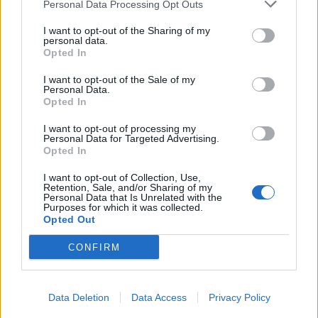
Personal Data Processing Opt Outs
This information may also be disclosed by us to third parties
01153210875 – Quotidiano di Sicilia usufruisce dei
on the IAB’s List of Downstream Participants that may further
contributi di cui al D.lgs n. 70/2017
I want to opt-out of the Sharing of my
disclose it to other third parties.
personal data.
Opted In
I want to opt-out of the Sale of my
Personal Data.
Chi Siamo
Opted In
Fondazione Etica e Valori Marilù Tregua
Fondatore Carlo Alberto Tregua
Lavora con noi
I want to opt-out of processing my
Personal Data for Targeted Advertising.
Gerenza
Opted In
I want to opt-out of Collection, Use,
Retention, Sale, and/or Sharing of my
Personal Data that Is Unrelated with the
Purposes for which it was collected.
Opted Out
Scarica l’app
CONFIRM
Privacy Policy
Preferenze Privacy
Data Deletion
Data Access
Privacy Policy