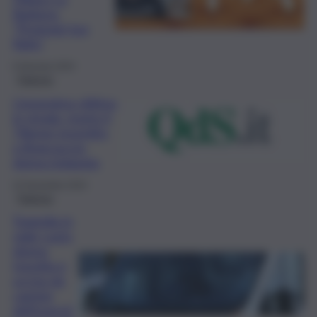
Barbera:
“Proteggi tuo
figlio”
8 Gennaio 2024
Palermo
L’ennesima vittima
in strada, morto il
74enne investito
a Brancaccio:
donna indagata
22 Novembre 2023
Palermo
Tragedia in
viale Lazio,
donna
travolta e
uccisa da
camion
dell’esercit