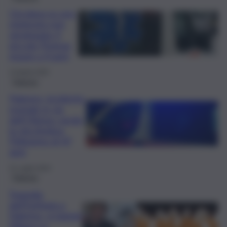
Circolava su una
minimoto non
omologata: il
piccolo Thomas
muore a 4 anni
13 Aprile 2025
Palermo
Palermo, incidente
mortale in via
dell’Olimpo: perde
la vita Andrea
Pellegrino di 47
anni
21 Luglio 2024
Palermo
Tragedia
dell’Epifania a
Palermo, si piange
Filippo La