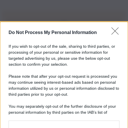
Do Not Process My Personal Information
Iscriviti alla nostra Newsletter
If you wish to opt-out of the sale, sharing to third parties, or
Iscriviti alla nostra newsletter per non perdere le ultime
processing of your personal or sensitive information for
novità
targeted advertising by us, please use the below opt-out
section to confirm your selection.
Iscriviti Ora
Please note that after your opt-out request is processed you
may continue seeing interest-based ads based on personal
information utilized by us or personal information disclosed to
third parties prior to your opt-out.
You may separately opt-out of the further disclosure of your
personal information by third parties on the IAB’s list of
© 2026 | Ediservice s.r.l. 95126 Catania – Via Principe
downstream participants.
Nicola, 22 – P.IVA: 01153210875 – Cciaa Catania n.