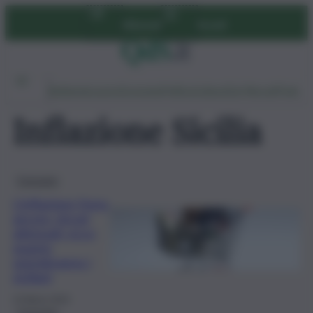
Vai
Abbonati
Accedi
al
contenuto
Ambiente
Lavoro
Economia
Politica
Cultura
Dai Mercati
Podcast
Inflazione Sicilia
Consumo
L’inflazione frena
ancora, rincari
attenuati: ecco
quanto
spenderanno i
siciliani
15 Marzo 2024
Consumo