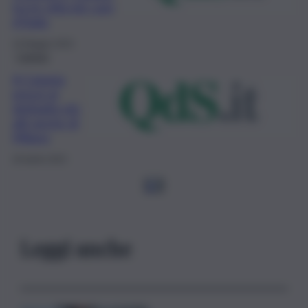
tra le città più care
d’Italia
16 Maggio 2023
Catania
A Catania
prezzi al
dettaglio più
alti anche di
Milano
26 Aprile 2023
1
2
Leggi anche