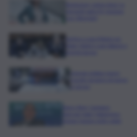
Risoluzione ‘campo largo’ su
Giorgetti agita Pd, tensione
con i Riformisti
Vertice a casa Meloni con
Tajani, Salvini e Lupi: bilancio e
priorità ripresa
Operaio siciliano muore
travolto da lastre di marmo
a Carrara
Banco Bpm, Castagna:
Agricole Italia? Valuteremo,
ritengo fusione molto solida