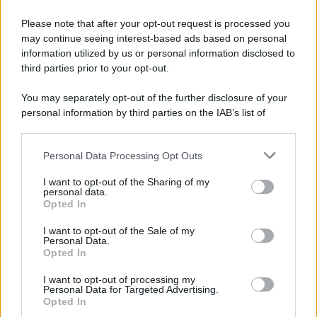
Please note that after your opt-out request is processed you
may continue seeing interest-based ads based on personal
information utilized by us or personal information disclosed to
third parties prior to your opt-out.
You may separately opt-out of the further disclosure of your
personal information by third parties on the IAB’s list of
© 2026 | Ediservice s.r.l. 95126 Catania – Via Principe
downstream participants.
Nicola, 22 – P.IVA: 01153210875 – Cciaa Catania n.
Personal Data Processing Opt Outs
This information may also be disclosed by us to third parties
01153210875 – Quotidiano di Sicilia usufruisce dei
on the IAB’s List of Downstream Participants that may further
contributi di cui al D.lgs n. 70/2017
I want to opt-out of the Sharing of my
disclose it to other third parties.
personal data.
Opted In
I want to opt-out of the Sale of my
Personal Data.
Chi Siamo
Opted In
Fondazione Etica e Valori Marilù Tregua
Fondatore Carlo Alberto Tregua
Lavora con noi
I want to opt-out of processing my
Personal Data for Targeted Advertising.
Gerenza
Opted In