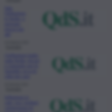
Sale
l’inflazione
in Sicilia, a
gennaio
prezzi più
alti
23 Febbraio 2024
Economia
L’inflazione batte
sulla Sicilia, rincari
e stangate per le
famiglie: ecco le
città più care
16 Gennaio 2024
Economia
Inflazione in
calo, ma i siciliani
contengono le