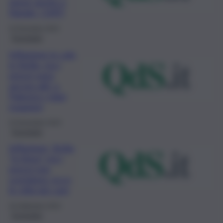
spese anche a
Natale: i DATI
15 Dicembre 2023
Economia
Inflazione in calo
in Sicilia, ma i
prezzi sono
ancora alti: a
Palermo i rialzi
maggiori
15 Novembre 2023
Economia
Inflazione, Sicilia
“in linea” ma i
prezzi non
scendono: ecco
le città più care
18 Settembre 2023
Economia