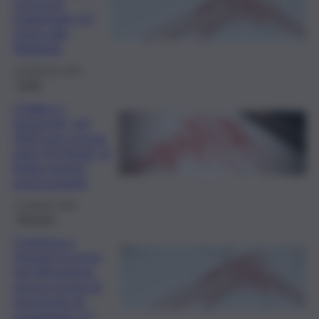
scossa di
magnitudo 3.2
vicino alle
Madonie
18 Febbraio 2026
Sicilia
L’Italia e i
terremoti, nel
2025 una scossa
ogni 33 minuti. In
Sicilia numeri
preoccupanti
1 Febbraio 2026
Messina
Continua a
tremare la terra
nel Messinese,
nuova scossa di
terremoto di
magnitudo 3.7