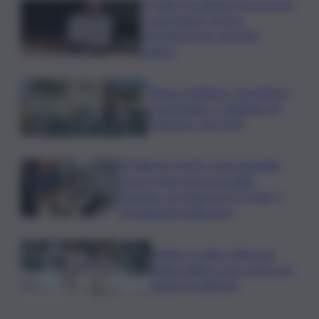
Il tragico incidente in gommone
a Lampedusa: aperta
un’inchiesta per omicidio
nautico
Paura a Raddusa, rissa finisce
a martellate e coltellate nel
Catanese: due feriti
A Palermo il primo volo nazionale
con un cane di grossa taglia:
Geppino, uno Sharpei di 13 anni, il
protagonista indiscusso
Meteo, il caldo soffoca la
Sicilia: bollino rosso anche per
lunedì 10 sull’Isola