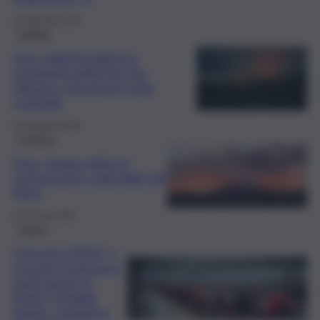
19 Gennaio 2026
Catania
Etna, deboli bagliori in
prossimità delle bocche
effusive: situazione sotto
controllo
13 Gennaio 2026
Cronaca
Etna, rimane attivo il
campo lavico sulla Valle del
Bove
6 Gennaio 2026
Lavoro
Concorso INGV, si
cercano 4 persone:
posti anche in
Sicilia. Dettagli,
bando, requisiti e