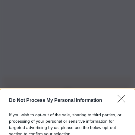
Do Not Process My Personal Information
Iscriviti alla nostra Newsletter
If you wish to opt-out of the sale, sharing to third parties, or
Iscriviti alla nostra newsletter per non perdere le ultime
processing of your personal or sensitive information for
novità
targeted advertising by us, please use the below opt-out
section to confirm your selection.