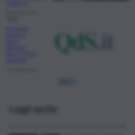
scadenza
28 Novembre 2025
Sicilia
Stromboli,
trabocco
lavico
dall’area
Nord: l’INGV
monitora
17 Novembre 2025
1
2
3
…
Leggi anche