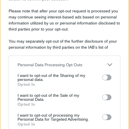
Iscriviti Ora
Please note that after your opt-out request is processed you
may continue seeing interest-based ads based on personal
information utilized by us or personal information disclosed to
third parties prior to your opt-out.
You may separately opt-out of the further disclosure of your
personal information by third parties on the IAB’s list of
© 2026 | Ediservice s.r.l. 95126 Catania – Via Principe
downstream participants.
Nicola, 22 – P.IVA: 01153210875 – Cciaa Catania n.
Personal Data Processing Opt Outs
This information may also be disclosed by us to third parties
01153210875 – Quotidiano di Sicilia usufruisce dei
on the IAB’s List of Downstream Participants that may further
contributi di cui al D.lgs n. 70/2017
I want to opt-out of the Sharing of my
disclose it to other third parties.
personal data.
Opted In
I want to opt-out of the Sale of my
Personal Data.
Chi Siamo
Opted In
Fondazione Etica e Valori Marilù Tregua
Fondatore Carlo Alberto Tregua
Lavora con noi
I want to opt-out of processing my
Personal Data for Targeted Advertising.
Gerenza
Opted In