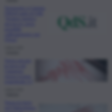
Terremoto a Catania,
l’INGV parla al QdS:
“Sciame sismico
ancora in corso,
possibile
collegamento con
l’Etna”
4 Marzo 2026
Cronaca
Trema ancora
la terra nel
Catanese,
nuova scossa
magnitudo 2.7
4 Marzo 2026
Palermo
Trema la terra
nel Palermitano,