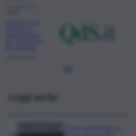
18 Settembre 2022
Forum
Di Paola: “Una
strategia in
quattro mosse
per cambiare la
Pa regionale”
14 Settembre 2022
1
2
Leggi anche
Scontro sulla A29 Palermo-
Mazara, code e traffico