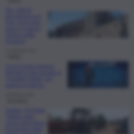
Ars, oggi la
discussione sul
Def. Entro fine
mese in aula la
riforma delle
Province
11 Settembre 2024
Politica
Ora il centro-sinistra
dell’altra Isola guarda al
“modello Todde” per
battere la destra
28 Febbraio 2024
Agricoltura
Trattori, Di Paola:
“Subito aiuti,
senza agricoltura
l’economia della