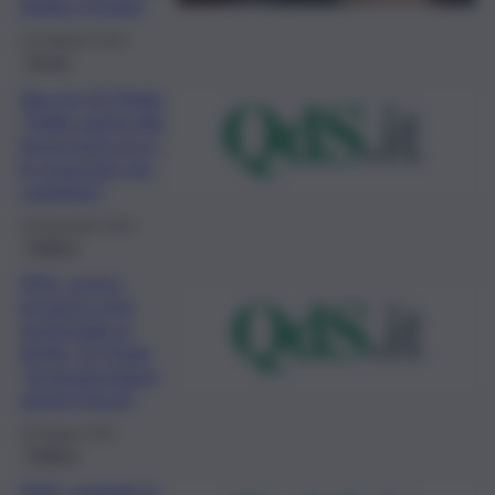
Sicilia a fondo”
14 Febbraio 2024
Forum
Nuccio Di Paola:
“Dalla sanità alla
burocrazia ecco
le proposte per
cambiare”
15 Novembre 2023
Politica
M5s: nuovo
incontro rete
territoriale in
Sicilia, Di Paola
“programmiamo
azioni future”
24 Giugno 2023
Politica
M5S, esplode la