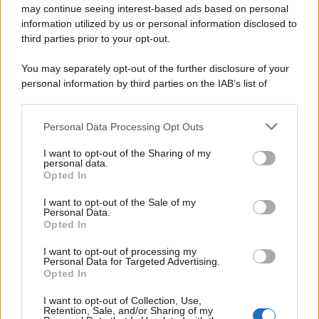
may continue seeing interest-based ads based on personal
information utilized by us or personal information disclosed to
third parties prior to your opt-out.
You may separately opt-out of the further disclosure of your
personal information by third parties on the IAB’s list of
© 2026 | Ediservice s.r.l. 95126 Catania – Via Principe
downstream participants.
Nicola, 22 – P.IVA: 01153210875 – Cciaa Catania n.
Personal Data Processing Opt Outs
This information may also be disclosed by us to third parties
01153210875 – Quotidiano di Sicilia usufruisce dei
on the IAB’s List of Downstream Participants that may further
contributi di cui al D.lgs n. 70/2017
I want to opt-out of the Sharing of my
disclose it to other third parties.
personal data.
Opted In
I want to opt-out of the Sale of my
Personal Data.
Chi Siamo
Opted In
Fondazione Etica e Valori Marilù Tregua
Fondatore Carlo Alberto Tregua
Lavora con noi
I want to opt-out of processing my
Personal Data for Targeted Advertising.
Gerenza
Opted In
I want to opt-out of Collection, Use,
Retention, Sale, and/or Sharing of my