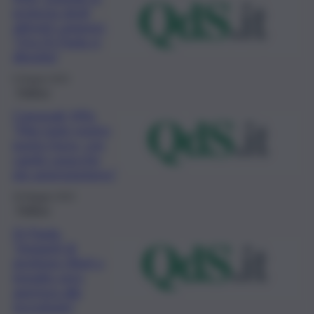
protesta degli
attivisti catanesi:
“Ora Di Paola si
dimetta”
6 Giugno 2023
Politica
Comunali: M5s
“Mai state nostro
punto forza, con
cambi casacche
più astensionismo”
29 Maggio 2023
Politica
Di Paola:
“Impianti di
gestione rifiuti a
impatto zero,
apertura alle
tecnologie”