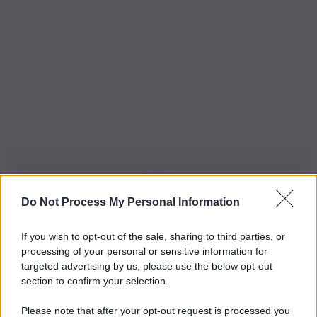
Do Not Process My Personal Information
Iscriviti alla nostra Newsletter
If you wish to opt-out of the sale, sharing to third parties, or
Iscriviti alla nostra newsletter per non perdere le ultime
processing of your personal or sensitive information for
novità
targeted advertising by us, please use the below opt-out
section to confirm your selection.
Iscriviti Ora
Please note that after your opt-out request is processed you