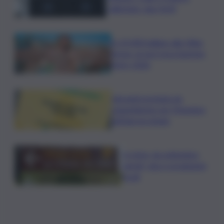
rallentato: due feriti
In 25.000 ballano alla Olbia
Arena, al via il Jova Summer
Party 2026
Librandi premiata da
Legambiente per l’impegno
nell’agroecologia
In Istria, da settembre
tartufi, vino e produzioni
locali