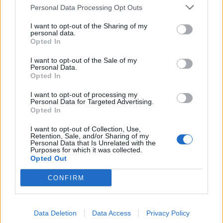
Personal Data Processing Opt Outs
This information may also be disclosed by us to third parties
01153210875 – Quotidiano di Sicilia usufruisce dei
on the IAB’s List of Downstream Participants that may further
contributi di cui al D.lgs n. 70/2017
I want to opt-out of the Sharing of my
disclose it to other third parties.
personal data.
Opted In
I want to opt-out of the Sale of my
Personal Data.
Chi Siamo
Opted In
Fondazione Etica e Valori Marilù Tregua
Fondatore Carlo Alberto Tregua
Lavora con noi
I want to opt-out of processing my
Personal Data for Targeted Advertising.
Gerenza
Opted In
I want to opt-out of Collection, Use,
Retention, Sale, and/or Sharing of my
Personal Data that Is Unrelated with the
Purposes for which it was collected.
Opted Out
Scarica l’app
CONFIRM
Privacy Policy
Preferenze Privacy
Data Deletion
Data Access
Privacy Policy