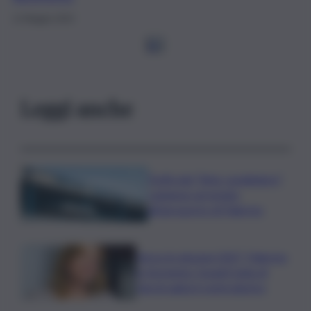
12 Maggio 2024
1
2
Leggi anche
Truffa del “finto carabiniere”,
catanese arrestato
all’aeroporto di Palermo
Verso le elezioni 2027, Palermo
in fermento: l’avanti tutta di
Varchi agita il centrodestra