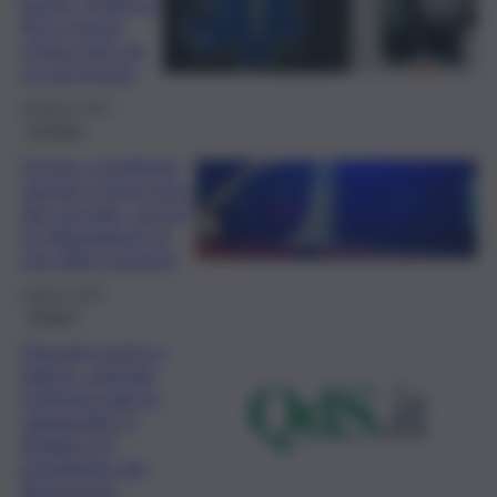
lavoro, Federico
Ricci muore
schiacciato da
un ascensore
28 Marzo 2025
Cronaca
Orrore a Guidonia,
operaio schiacciato
dal cancello, muore
un dipendente di
una ditta trasporti
3 Marzo 2025
Trapani
Operaio morto a
Salemi, azienda
montava pale in
subappalto: il
titolare è il
presidente del
Benevento