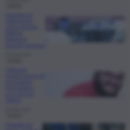
27 Ottobre 2025
Palermo
Tragedia nel
Palermitano,
morto operaio
60enne
folgorato:
disposta autopsia
20 Giugno 2025
Cronaca
Folgorato
mentre lavora ad
un impianto
fotovoltaico,
ecco chi è la
vittima
18 Giugno 2025
Cronaca
Tragedia sul