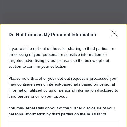
Do Not Process My Personal Information
Iscriviti alla nostra Newsletter
If you wish to opt-out of the sale, sharing to third parties, or
Iscriviti alla nostra newsletter per non perdere le ultime
processing of your personal or sensitive information for
novità
targeted advertising by us, please use the below opt-out
section to confirm your selection.
Iscriviti Ora
Please note that after your opt-out request is processed you
may continue seeing interest-based ads based on personal
information utilized by us or personal information disclosed to
third parties prior to your opt-out.
You may separately opt-out of the further disclosure of your
personal information by third parties on the IAB’s list of
© 2026 | Ediservice s.r.l. 95126 Catania – Via Principe
downstream participants.
Nicola, 22 – P.IVA: 01153210875 – Cciaa Catania n.