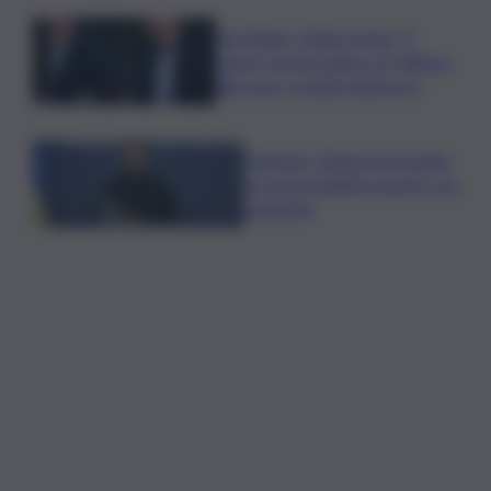
Joe Biden, il figlio rivela: “Il
cancro di mio padre si è diffuso
alle ossa, è molto doloroso”
Zelensky: Stiamo lavorando
su nostra balistica anche con
Leonardo