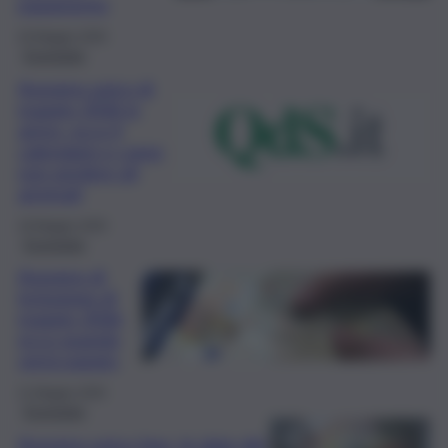
pagamento
20 Maggio 2026
Economia
Assegno unico di
maggio 2026 in
arrivo, ecco il
calendario e come
non perdere gli
arretrati
18 Maggio 2026
Economia
Assegno di
inclusione di
maggio 2026,
ecco quando
verrà pagato
11 Maggio 2026
Economia
Assegno unico Inps, le date del