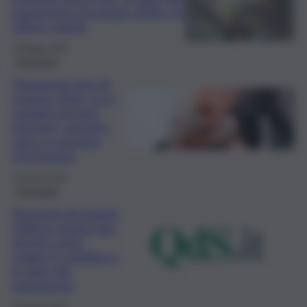
pagamento di maggio 2026 e le
ultime notizie
5 Maggio 2026
Economia
Pagamenti Inps di
maggio 2026: ecco
quando arrivano
pensioni, assegno
unico e assegno
d’inclusione
24 Aprile 2026
Economia
Pensione di maggio
2026 in ritardo (per
alcuni): come
vedere il cedolino e
le date del
pagamento