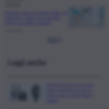
20 Aprile 2026
Economia
Assegno unico di aprile 2026, tra
aumenti e tagli: ecco quando
arriva e le ultime notizie
7 Aprile 2026
1
2
3
…
Leggi anche
ASSIPOD porta per la prima
volta “Podcast in Circolo” in
Sicilia: focus su Pino Puglisi e
legalità