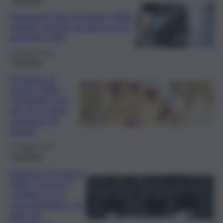
Pagamenti Inps di giugno 2026:
quando arrivano assegno unico,
pensioni e AdI
26 Maggio 2026
Economia
Pensione di
giugno 2026, i
conguagli: ecco
per chi e come
cambiano gli
importi
21 Maggio 2026
Economia
Pensione di giugno
2026, in arrivo il
cedolino: ecco
cosa aspettarsi e le
date del