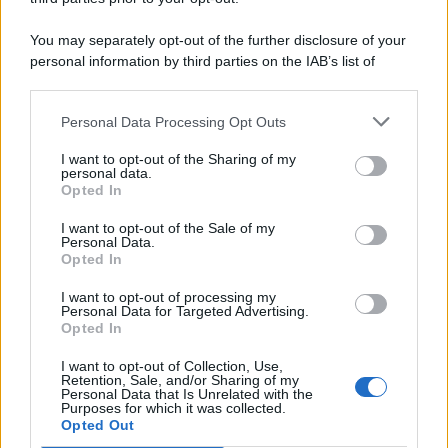
You may separately opt-out of the further disclosure of your
personal information by third parties on the IAB’s list of
© 2026 | Ediservice s.r.l. 95126 Catania – Via Principe
downstream participants.
Nicola, 22 – P.IVA: 01153210875 – Cciaa Catania n.
Personal Data Processing Opt Outs
This information may also be disclosed by us to third parties
01153210875 – Quotidiano di Sicilia usufruisce dei
on the IAB’s List of Downstream Participants that may further
contributi di cui al D.lgs n. 70/2017
I want to opt-out of the Sharing of my
disclose it to other third parties.
personal data.
Opted In
I want to opt-out of the Sale of my
Personal Data.
Chi Siamo
Opted In
Fondazione Etica e Valori Marilù Tregua
Fondatore Carlo Alberto Tregua
Lavora con noi
I want to opt-out of processing my
Personal Data for Targeted Advertising.
Gerenza
Opted In
I want to opt-out of Collection, Use,
Retention, Sale, and/or Sharing of my
Personal Data that Is Unrelated with the
Purposes for which it was collected.
Opted Out
Scarica l’app