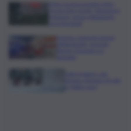
L’Etna e la nuova eruzione estiva.
Corsaro (Ingv) al QdS: “Situazione in
evoluzione, nessun collegamento
con lo Stromboli”
Sorpreso a innescare incendi
nell’Agrigentino, arrestato
86enne: il piromane è ai
domiciliari
Caldo in leggero calo:
domani e domenica 19 città
in “bollino rosso”