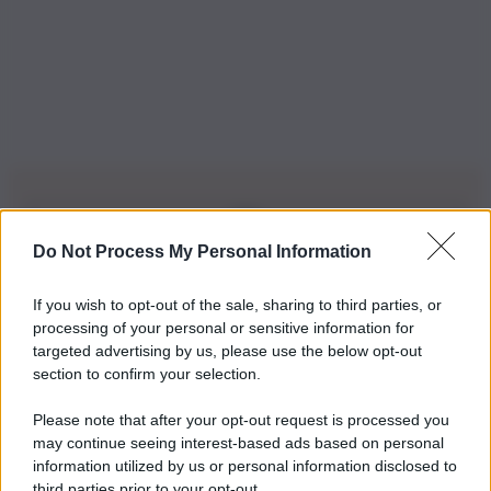
Do Not Process My Personal Information
Iscriviti alla nostra Newsletter
If you wish to opt-out of the sale, sharing to third parties, or
Iscriviti alla nostra newsletter per non perdere le ultime
processing of your personal or sensitive information for
novità
targeted advertising by us, please use the below opt-out
section to confirm your selection.
Iscriviti Ora
Please note that after your opt-out request is processed you
may continue seeing interest-based ads based on personal
information utilized by us or personal information disclosed to
third parties prior to your opt-out.