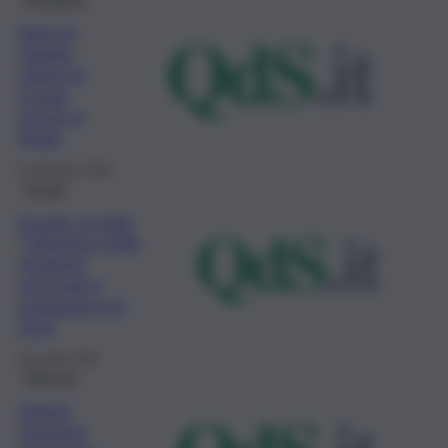
Adesso
riaprite
subito le
scuole
anche in
Sicilia
12 Gennaio 2022
Scuola
Scuola, presidi,
“Obiettivo 60%
studenti
vaccinati e
quarantena in
Dad”
28 Luglio 2021
Messina
Istituti
superiori