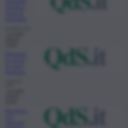
messinesi
all’attesa
prova di
normalità
5 Febbraio 2021
La scuola
vista da
scuola
Ritornare
in classe?
Sì, con il
tampone
3 Febbraio
2021
La scuola
vista da
scuola
Recupera
re il
senso di