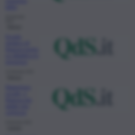
responsa
bilità
20 Gennaio
2021
Ragusa
Scuola,
sindaco di
Ragusa punta
su didattica in
presenza
14 Gennaio 2021
Ragusa
Riapertura
scuole, a
Ragusa più
dubbi che
certezze
8 Gennaio 2021
Catania