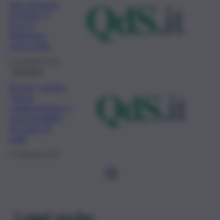
San Giovanni
la Punta, il
liceo E.
Majorana
senza aule
26 Settembre 2020
Istruzione
Scuola, Lagalla,
“Serve
collaborazione e
responsabilità
da parte di
tutti”
25 Settembre 2020
1
2
Leggi anche