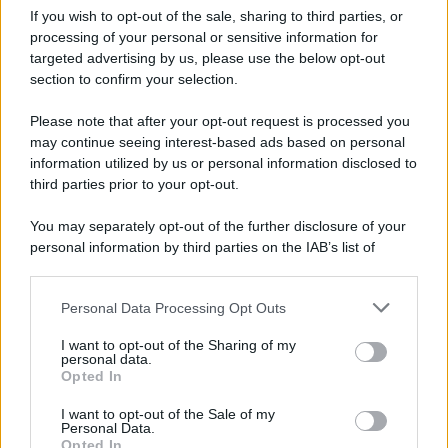
Iscriviti alla nostra Newsletter
If you wish to opt-out of the sale, sharing to third parties, or
Iscriviti alla nostra newsletter per non perdere le ultime
processing of your personal or sensitive information for
novità
targeted advertising by us, please use the below opt-out
section to confirm your selection.
Iscriviti Ora
Please note that after your opt-out request is processed you
may continue seeing interest-based ads based on personal
information utilized by us or personal information disclosed to
third parties prior to your opt-out.
You may separately opt-out of the further disclosure of your
personal information by third parties on the IAB’s list of
© 2026 | Ediservice s.r.l. 95126 Catania – Via Principe
downstream participants.
Nicola, 22 – P.IVA: 01153210875 – Cciaa Catania n.
Personal Data Processing Opt Outs
This information may also be disclosed by us to third parties
01153210875 – Quotidiano di Sicilia usufruisce dei
on the IAB’s List of Downstream Participants that may further
contributi di cui al D.lgs n. 70/2017
I want to opt-out of the Sharing of my
disclose it to other third parties.
personal data.
Opted In
I want to opt-out of the Sale of my
Personal Data.
Chi Siamo
Opted In
Fondazione Etica e Valori Marilù Tregua