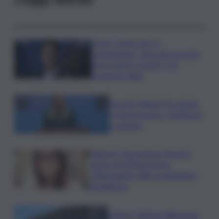
Covid, ‘Conte-day’ in
commissione: “non sono un eroe
ma un uomo corretto, non
troverete nulla”
Guccini, Meloni: l’ho amato
e mi ha formato, continuerò
a cantarlo
Palermo, l’operazione Varchi è
anche nel Sottogoverno:
D’Alessandro nella commissione
Urbanistica
Cefpas, Sabrina Cillia nuova