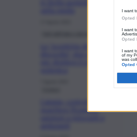
in Sicilia aumenti
nella media
I want t
Opted 
17 Agosto 2023
I want 
Fatti dall’Italia e dal mondo
Advertis
Opted 
Lo “scontrino della
I want t
discordia”, due euro in più
of my P
was col
per dividere il cibo: è
Opted 
polemica
7 Agosto 2023
Cronaca
Catania, controlli nel
quartiere Picanello:
sanzioni a ristoranti e
ambulanti