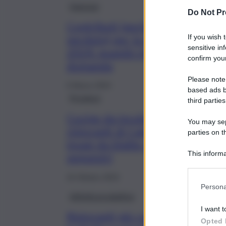
Imprese
Do Not Pr
Contributi (anche a fondo
perduto) per la ristorazione nel
If you wish 
sensitive in
2024: quando inviare la
confirm your
domanda
Please note
6 Marzo 2024
based ads b
Province
third parties
Cucine da incubo in alcuni
You may sepa
ristoranti di Catania, locali
parties on t
invasi da blatte: scattano i
This informa
sequestri
Participants
24 Ottobre 2023
Persona
Attività produttive
I want t
Ristoranti più cari,
Opted 