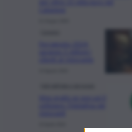
per oltre 15 mila euro nel
Catanese
21 Giugno 2025
Consumo
Ferragosto 2024,
saranno 5 milioni i
clienti al ristorante
14 Agosto 2024
Fatti dall’Italia e dal mondo
Vino gratis se non usi il
cellulare: l’iniziativa nei
ristoranti
15 Aprile 2024