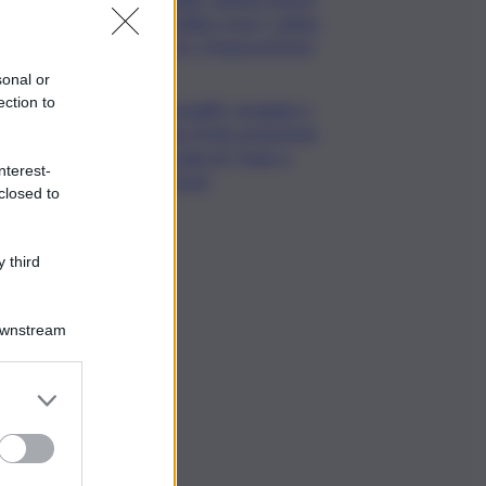
“bollino rosso” calano
a 21. Tregua al Nord
sonal or
ection to
Venezia83, omaggio a
Hugo Pratt: proiezione
speciale di “Hugo a
nterest-
Venezia”
closed to
 third
Downstream