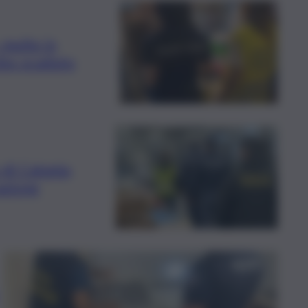
 multe in
cibo scaduto
 di Catania,
azione