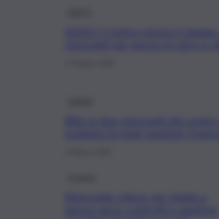
QdS Tv
VIDEO | Centro storico Catania,
ristoranti per lavoro in nero e 
17 Giugno 2026
Catania
Blitz in due ristoranti del centro
scattano le maxi sanzioni: l’oper
19 Marzo 2026
Cronaca
Ristorante chiuso per blatte e
lavoro nero: controlli e sanzioni