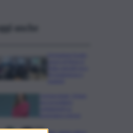
ggi anche
Formazione Scuola-
Lavoro di Terna, in
Sicilia coinvolti circa
60 studentesse e
studenti
Commerzbank, Orlopp:
non prevediamo
cambiamenti su
governance a breve
Caldo, sabato città in