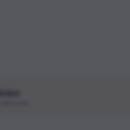
letter
le ultime novità