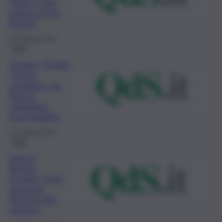
“Non ci sarà
guerra con la
Russia”
22 Febbraio 2022
Fatti
Ucraina, Draghi:
“Ferma
condanna, da
Russia
violazione
inaccettabile”
22 Febbraio 2022
Fatti
Guerra
Russia-
Ucraina, Putin
annuncia
discorso alla
nazione