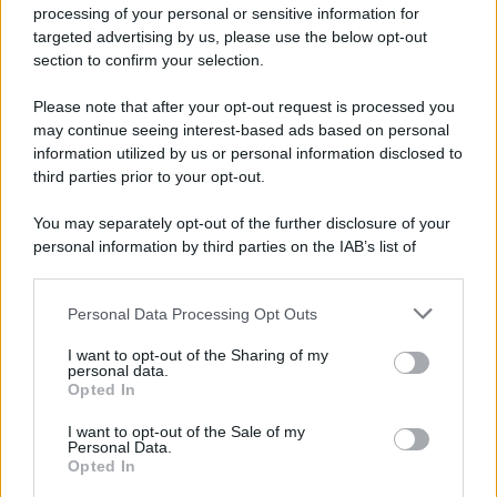
Iscriviti alla nostra newsletter per non perdere le ultime
processing of your personal or sensitive information for
novità
targeted advertising by us, please use the below opt-out
section to confirm your selection.
Iscriviti Ora
Please note that after your opt-out request is processed you
may continue seeing interest-based ads based on personal
information utilized by us or personal information disclosed to
third parties prior to your opt-out.
You may separately opt-out of the further disclosure of your
personal information by third parties on the IAB’s list of
© 2026 | Ediservice s.r.l. 95126 Catania – Via Principe
downstream participants.
Nicola, 22 – P.IVA: 01153210875 – Cciaa Catania n.
Personal Data Processing Opt Outs
This information may also be disclosed by us to third parties
01153210875 – Quotidiano di Sicilia usufruisce dei
on the IAB’s List of Downstream Participants that may further
contributi di cui al D.lgs n. 70/2017
I want to opt-out of the Sharing of my
disclose it to other third parties.
personal data.
Opted In
I want to opt-out of the Sale of my
Personal Data.
Chi Siamo
Opted In
Fondazione Etica e Valori Marilù Tregua
Fondatore Carlo Alberto Tregua