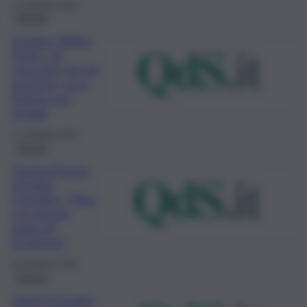
21 Febbraio 2022
Mondo
Ucraina, Biden-
Putin, c’è
l’accordo per un
incontro, se la
Russia non
invade
21 Febbraio 2022
Mondo
Guerra Russia-
Ucraina,
Cremlino, “Non
c’è nessun
piano di
invasione”
20 Febbraio 2022
Mondo
Guerra Ucraina,