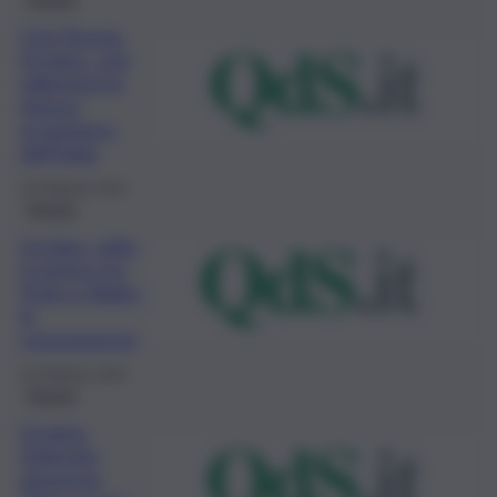
Crisi Russia-
Ucraina, così
rallenterà la
ripresa
economica
dell’Italia
23 Febbraio 2022
Mondo
Ucraina, salta
il vertice tra
Putin e Biden,
le
conseguenze
23 Febbraio 2022
Mondo
Ucraina,
Zelensky
annuncia: