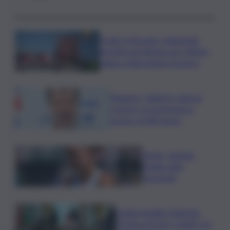
Crollo a Messina, Cattedrale
gremita nel silenzio per l’ultimo
saluto a Alessandra Frazzica
Roggero, Salvini lo visita in
carcere: no pressioni su
grazia, profilo basso
Tennis, Jasmine
Paolini salta
Cincinnati
Arabia Saudita-Pakistan-
Turchia serrano i ranghi con