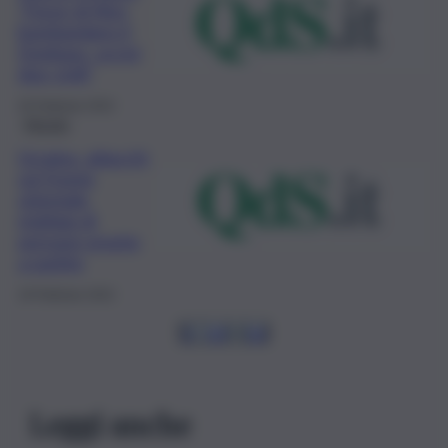
“Forze di Kiev
bombardano il
Donbass, uccisi
due civili”
20 Febbraio 2022
Mondo
Ucraina, attacchi
sul fronte
orientale,
migliaia di
persone pronte
a partire
19 Febbraio 2022
1
…
14
15
16
Leggi anche