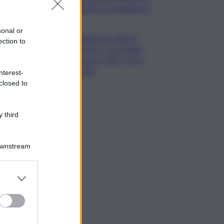
giustizia e uguaglianza
sonal or
Mediobanca sigla il I
ection to
semestre con risultati
da record, utile +6% a
711 mln
nterest-
closed to
 third
Downstream