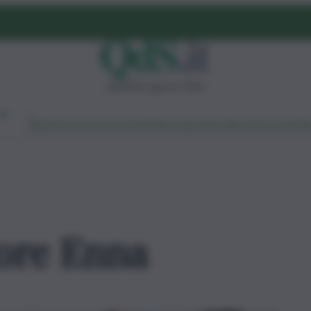
giovedì 6 agosto 2026
Ambiente
Lavoro
Economia
Politica
Cultura
Dai Mercati
Podcast
Vid
Kore Enna