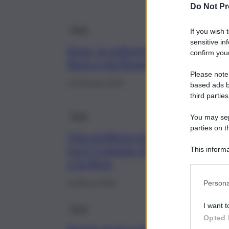
Do Not Pr
Enna
If you wish 
sensitive in
Enna, lo sviluppo passa dalla
confirm your
Kore e da Pergusa
Please note
12 Gennaio 2024
based ads b
third parties
Enna
You may sepa
parties on t
Una proficua sinergia
tra il Comune di Enna
This informa
e la Kore
Participants
Persona
11 Marzo 2023
I want t
Enna
Opted 