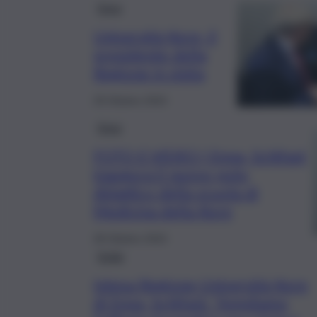
Enna
Università Kore, il
presidente della
Regione in visita
29 Ottobre 2024
Enna
FOTO E VIDEO | Enna, Schifani
inaugura il nuovo polo
didattico della scuola di
Medicina della Kore
28 Ottobre 2024
Sicilia
Intesa Regione-Università Kore
di Enna, Schifani: “Ampliamo