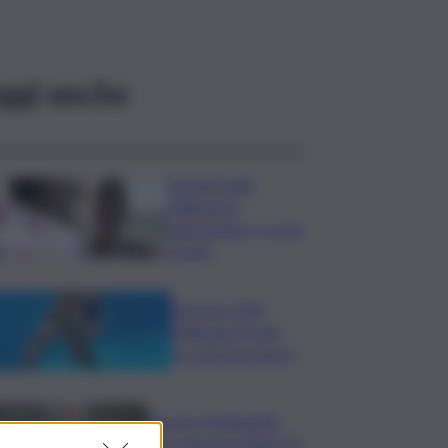
ggi anche
Europei Tuffi,
Pellacani è
pokerissimo: 5 ori in
5 gare
Europeo Tuffi,
Pellacani-Pizzini
oro nei 3mt sincro
Guccini, Mattarella:
sue canzoni parlano di