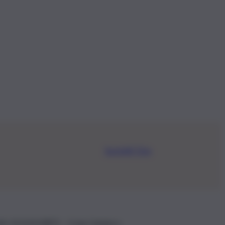
Iscriviti Ora
.IVA: 01153210875 – Cciaa Catania n.