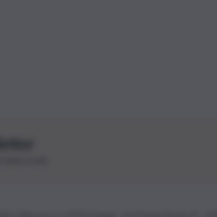
letter
le ultime novità
26 | Ediservice s.r.l. 95126 Catania – Via Principe Nicola, 22 – P