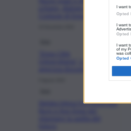
Nuovi spazi e decoro
urbano, dialogo tra
I want t
Comune di Enna e Kore
Opted 
I want 
15 Novembre 2022
Advertis
Opted 
Enna
I want t
of my P
“Enna Città
was col
Opted 
Universitaria”, Comune
approva documento
5 Agosto 2022
Enna
Siglata intesa tra Università
Kore e Asp Enna per
plasmare la sanità del
futuro