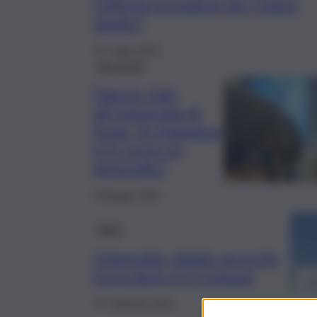
l’offerta formativa per i futuri
medici”
17 Luglio 2024
No profit
Patrick Zaki
all’Università di
Enna: “In Palestina
è in corso un
genocidio”
8 Maggio 2024
Enna
Università, siglato accordo
tra la Kore e il Comune
17 Febbraio 2024