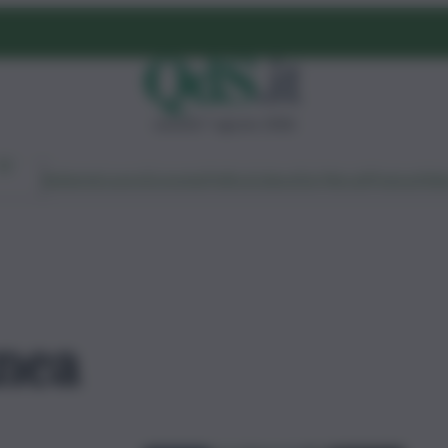
venerdì 7 agosto 2026
Ambiente
Lavoro
Economia
Politica
Cultura
Dai Mercati
Podcast
Vid
nea