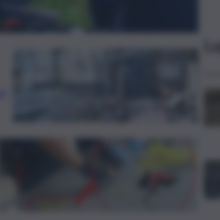
Le
si