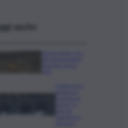
ggi anche
Caretta caretta, circa
280 nidi individuati in
Italia dopo record
2025
Quando arriva
l’assegno di
inclusione ad
agosto? Le
date del
pagamento e
dei rinnovi