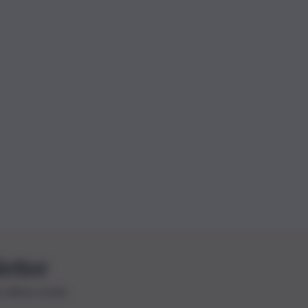
letter
le ultime novità