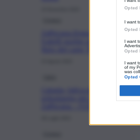
I want t
Opted 
15 Novembre 2023
Cronaca
I want t
Opted 
Zafferana Etnea, arrestati
fratelli pusher grazie al
I want 
Advertis
fiuto del cane “Riley”
Opted 
22 Agosto 2023
I want t
of my P
was col
Calcio
Opted 
Catania, fatica ed
entusiasmo nel ritiro di
Zafferana – FOTO
28 Luglio 2023
Cronaca