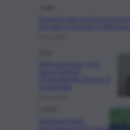
Catania
Droga in casa pronta a essere m
mercato: un arresto a Zafferana
31 Marzo 2025
Brevi
Zafferana Etnea, il 26
marzo l’evento
“DiversaMente Donna”: il
programma
25 Marzo 2025
Cronaca
Zafferana Etnea,
nascondeva armi in casa: