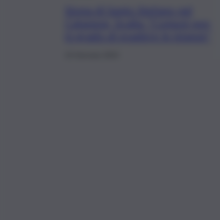
Sisma di Santo Stefano nel
Catanese, Scalia: “Comuni non
in grado di evadere le istanze”
15 Gennaio 2023