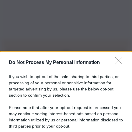
Do Not Process My Personal Information
Iscriviti alla nostra Newsletter
If you wish to opt-out of the sale, sharing to third parties, or
Iscriviti alla nostra newsletter per non perdere le ultime
processing of your personal or sensitive information for
novità
targeted advertising by us, please use the below opt-out
section to confirm your selection.
Iscriviti Ora
Please note that after your opt-out request is processed you
may continue seeing interest-based ads based on personal
information utilized by us or personal information disclosed to
third parties prior to your opt-out.