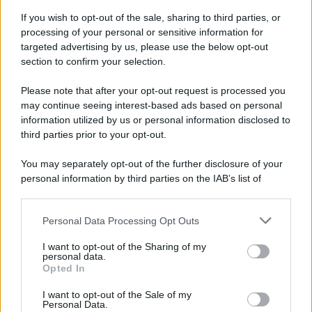
Iscriviti alla nostra Newsletter
If you wish to opt-out of the sale, sharing to third parties, or
Iscriviti alla nostra newsletter per non perdere le ultime
processing of your personal or sensitive information for
novità
targeted advertising by us, please use the below opt-out
section to confirm your selection.
Iscriviti Ora
Please note that after your opt-out request is processed you
may continue seeing interest-based ads based on personal
information utilized by us or personal information disclosed to
third parties prior to your opt-out.
You may separately opt-out of the further disclosure of your
personal information by third parties on the IAB’s list of
© 2026 | Ediservice s.r.l. 95126 Catania – Via Principe
downstream participants.
Nicola, 22 – P.IVA: 01153210875 – Cciaa Catania n.
Personal Data Processing Opt Outs
This information may also be disclosed by us to third parties
01153210875 – Quotidiano di Sicilia usufruisce dei
on the IAB’s List of Downstream Participants that may further
contributi di cui al D.lgs n. 70/2017
I want to opt-out of the Sharing of my
disclose it to other third parties.
personal data.
Opted In
I want to opt-out of the Sale of my
Personal Data.
Chi Siamo