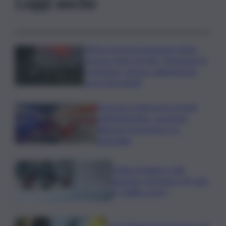
Leggi anche
L’Etna e la nuova eruzione estiva.
Corsaro (Ingv) al QdS: “Situazione in
evoluzione, nessun collegamento
con lo Stromboli”
Sorpreso a innescare incendi
nell’Agrigentino, arrestato
86enne: il piromane è ai
domiciliari
Caldo in leggero calo:
domani e domenica 19 città
in “bollino rosso”
Cons. Maremma Toscana: uve