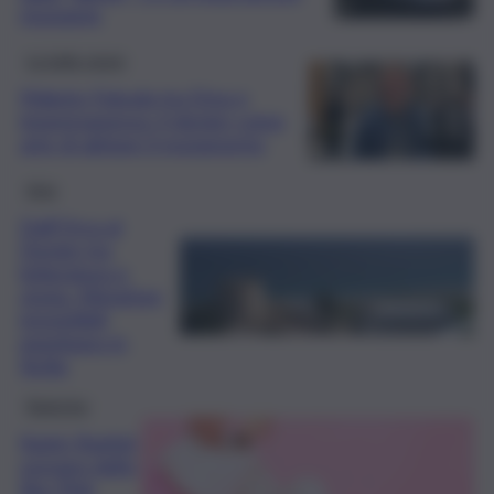
risonante
Le belle storie
Makoto Fukuda tra Etna e
impermanenza: il design come
arte di abitare il mutamento
Arte
Dall’Orca al
Design tra
letteratura e
storia. Metafore
irresistibili
piombano in
Sicilia
Rubriche
Karim Rashid,
sovrano dello
Slur Pink