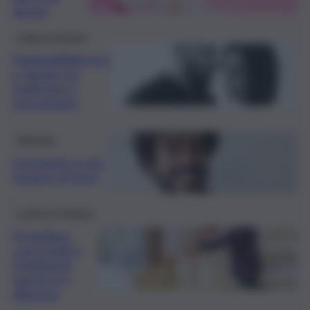
design
cultura e design
Martinelli&Venezi
a: design tra
tradizione e
innovazione
Rubriche
Il progetto è una
fusione di forze
Luogo in Comune
Progettare
cose inutili o
intelligenti,
questo è il
dilemma