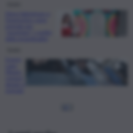
Design
Elena Salmistraro e
l’imprevisto come
metodo per
“smontare” i confini
della progettualità
Design
Essere
Lapo
Elkann:
contact
design e
metodo
1
2
…