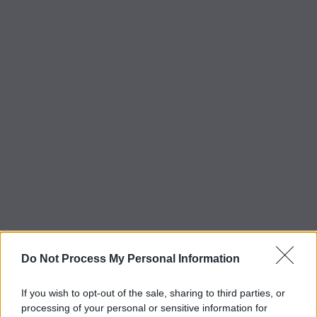
Do Not Process My Personal Information
If you wish to opt-out of the sale, sharing to third parties, or
processing of your personal or sensitive information for