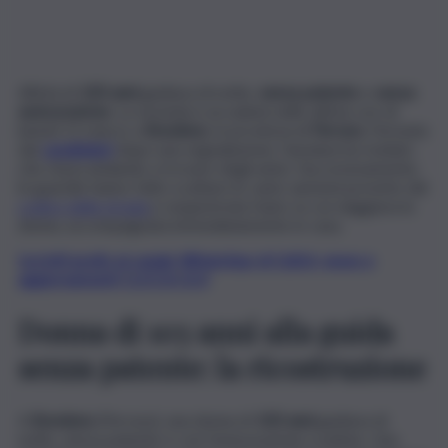
All’età di
103 anni
guidava di notte,
senza patente
e
senza
assicurazione.
La vicenda è accaduta nelle ultime ore di
lunedì 11 marzo a
Bondeno
, in provincia di
Ferrara
. Fermata
dai
carabinieri
dopo una segnalazione, l’anziana ha rivelato
che stava andando a trovare degli amici. Successivamente,
le guardie hanno fatto scattare le varie sanzioni previste dal
codice della strada
e sequestrata l’auto su cui viaggiava la
donna, accompagnata immediatamente in casa.
Iscriviti gratis al canale WhatsApp di QdS.it, news e
aggiornamenti CLICCA QUI
Donna di 103 anni alla guida
senza patente: la ricostruzione
A
Bondeno
(Ferrara), una donna di
103 anni
guidava di
notte, senza patente e con l’assicurazione scaduta. Una