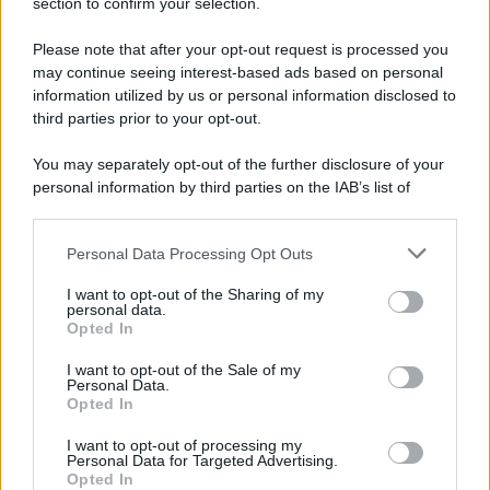
section to confirm your selection.
Iscriviti Ora
Please note that after your opt-out request is processed you
may continue seeing interest-based ads based on personal
information utilized by us or personal information disclosed to
third parties prior to your opt-out.
You may separately opt-out of the further disclosure of your
personal information by third parties on the IAB’s list of
© 2026 | Ediservice s.r.l. 95126 Catania – Via Principe
downstream participants.
Nicola, 22 – P.IVA: 01153210875 – Cciaa Catania n.
Personal Data Processing Opt Outs
This information may also be disclosed by us to third parties
01153210875 – Quotidiano di Sicilia usufruisce dei
on the IAB’s List of Downstream Participants that may further
contributi di cui al D.lgs n. 70/2017
I want to opt-out of the Sharing of my
disclose it to other third parties.
personal data.
Opted In
I want to opt-out of the Sale of my
Personal Data.
Chi Siamo
Opted In
Fondazione Etica e Valori Marilù Tregua
Fondatore Carlo Alberto Tregua
Lavora con noi
I want to opt-out of processing my
Personal Data for Targeted Advertising.
Gerenza
Opted In