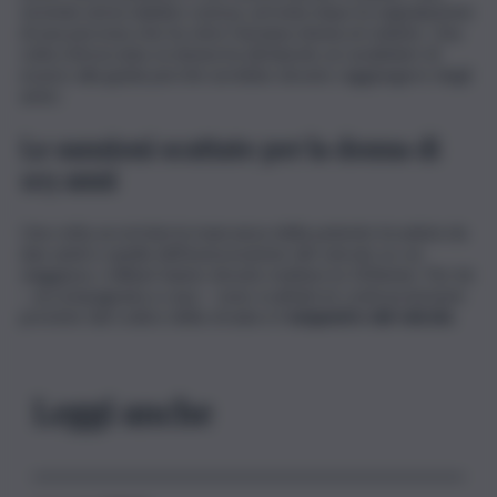
vicenda senza dubbio curiosa, arrivata dopo la segnalazione
di una persona che ha visto l’anziana donna al volante. Una
volta rintracciata, la donna ha dichiarato ai carabinieri di
essere alla guida perchè avrebbe dovuto raggiungere degli
amici.
Le sanzioni scattate per la donna di
103 anni
Una volta accertata la mancanza della patente (scaduta da
due anni) e quella dell’assicurazione del veicolo su cui
viaggiava, i militari hanno dovuto multare la 103enne. Per lei
– accompagnata a casa – sono scattate le contravvenzioni
previste dal codice della strada e il
sequestro del veicolo.
Leggi anche