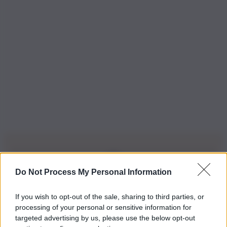
Do Not Process My Personal Information
Iscriviti alla nostra Newsletter
If you wish to opt-out of the sale, sharing to third parties, or
Iscriviti alla nostra newsletter per non perdere le ultime
processing of your personal or sensitive information for
novità
targeted advertising by us, please use the below opt-out