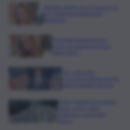
Migranti, Meloni: non c’è spazio in Ue
per chi alimenta immigrazione
clandestina
Marcinella,Meloni: 8 agosto
presto sarà giornata europea
vittime lavoro
Usa, contrazione
occupazione allontana rischio
rialzo immediato tassi Fed
VIDEO | Taiwan e la minaccia
cinese, anche i civili si
preparano a un possibile
attacco