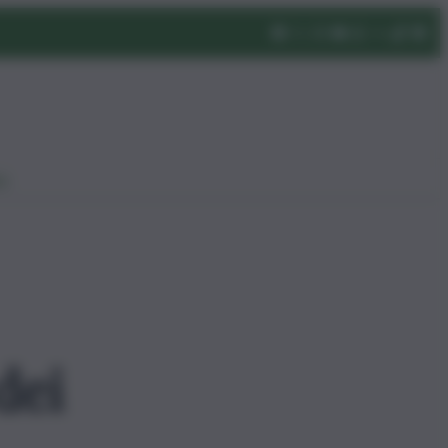
eo
dei