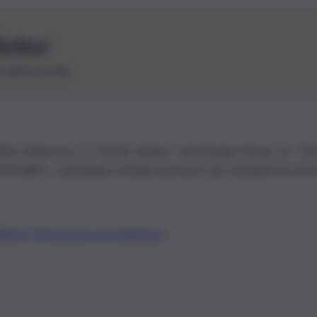
letter
le ultime novità
26 | Ediservice s.r.l. 95126 Catania – Via Principe Nicola, 22 – P
3210875 – Quotidiano di Sicilia usufruisce dei contributi di cui al
Alberto Tregua
Lavora con noi
Gerenza