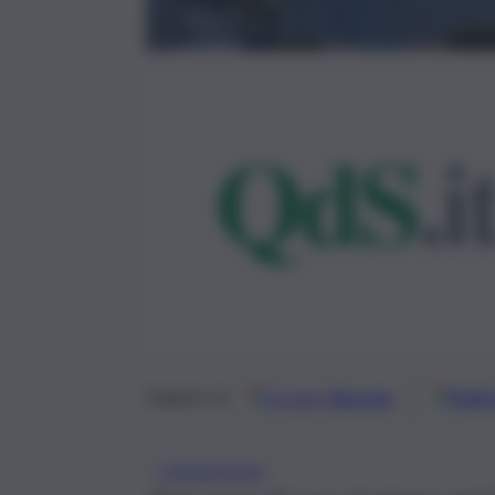
Google
Discover
Fonti 
Seguici su
CARABINIERI