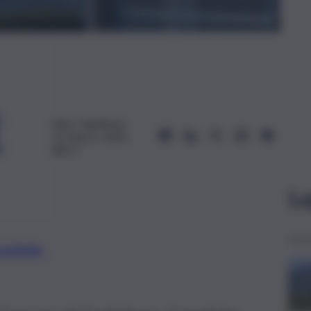
Salvo Ognibene
13 Marzo 2024,
08:57
Le
preferite