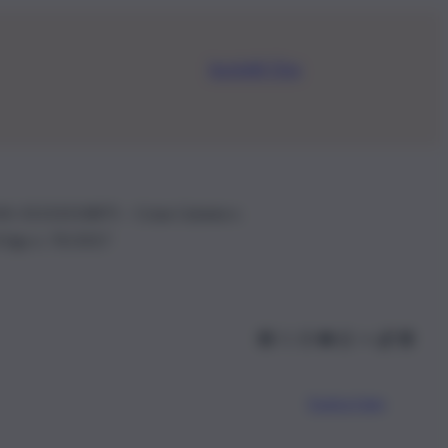
Iscriviti Ora
.IVA: 01153210875 – Cciaa Catania n.
 D.lgs n. 70/2017
Scarica l’app