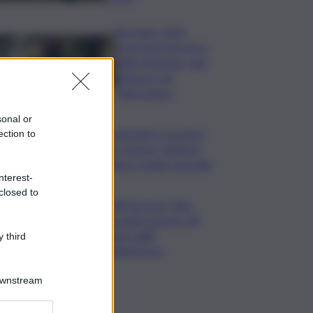
Bruciano rifiuti
pericolosi nel parco
delle Madonie, due
denunce nel
Palermitano
sonal or
Presentato a Locarno
ection to
film Totorici “Ketticé”,
Bellucci ospite speciale
nterest-
closed to
Tuffi Europei, Elisa
Cosetti argento nel
‘volo’ dalla
 third
piattaforma
Downstream