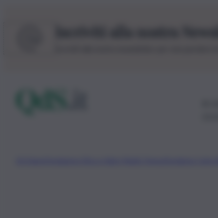
Iscriviti alla nostra News
Iscriviti alla nostra newsletter per non perdere 
© 20
0115
Chi Siamo
Fondazione Etica e Valori Marilù Tregua
Fondatore Carlo 