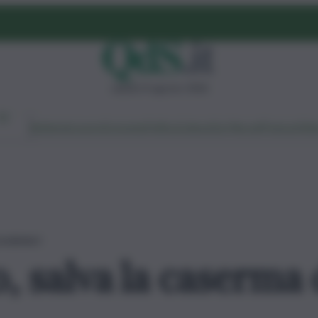
sabato 8 agosto 2026
Ambiente
Lavoro
Economia
Politica
Cultura
Dai Mercati
Podcast
Vid
rabinieri
, salva la caserma 