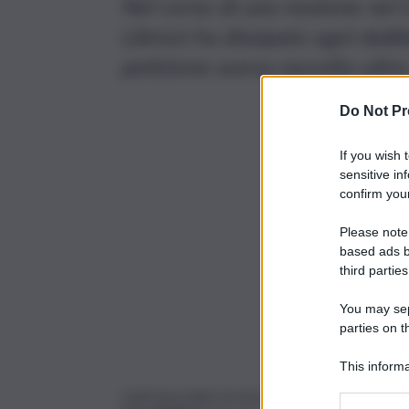
Nel corso di una riunione nel 
Librizzi ha dissipato ogni dubb
petizione aveva raccolto oltr
Do Not Pr
If you wish 
sensitive in
confirm your
Please note
based ads b
third parties
You may sepa
parties on t
This informa
Participants
CASTIGLIONE DI SICILIA –
La Caserma dei Car