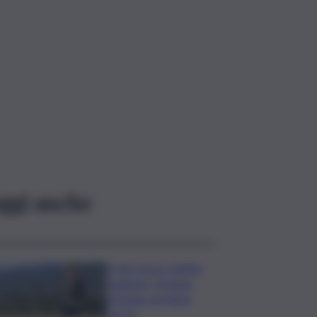
ggi anche
Il vino rosso cambia
stagione, Grassini:
d’estate servitelo
fresco