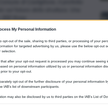
Comune di Castiglione, il prefetto
io sul futuro della struttura. Una
e 300 firme
ocess My Personal Information
to opt-out of the sale, sharing to third parties, or processing of your per
formation for targeted advertising by us, please use the below opt-out s
 selection.
 that after your opt-out request is processed you may continue seeing i
ased on personal information utilized by us or personal information dis
 prior to your opt-out.
rately opt-out of the further disclosure of your personal information by
he IAB’s list of downstream participants.
tion may also be disclosed by us to third parties on the IAB’s List of 
 that may further disclose it to other third parties.
abinieri di Passopisciaro, frazione di Castiglione di Sicilia,