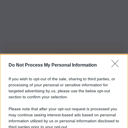
Do Not Process My Personal Information
Iscriviti alla nostra Newsletter
If you wish to opt-out of the sale, sharing to third parties, or
Iscriviti alla nostra newsletter per non perdere le ultime
processing of your personal or sensitive information for
novità
targeted advertising by us, please use the below opt-out
section to confirm your selection.
Iscriviti Ora
Please note that after your opt-out request is processed you
may continue seeing interest-based ads based on personal
information utilized by us or personal information disclosed to
third parties prior to your opt-out.