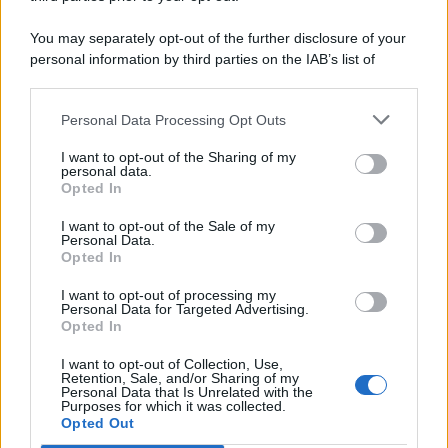
You may separately opt-out of the further disclosure of your
personal information by third parties on the IAB’s list of
© 2026 | Ediservice s.r.l. 95126 Catania – Via Principe
downstream participants.
Nicola, 22 – P.IVA: 01153210875 – Cciaa Catania n.
Personal Data Processing Opt Outs
This information may also be disclosed by us to third parties
01153210875 – Quotidiano di Sicilia usufruisce dei
on the IAB’s List of Downstream Participants that may further
contributi di cui al D.lgs n. 70/2017
I want to opt-out of the Sharing of my
disclose it to other third parties.
personal data.
Opted In
I want to opt-out of the Sale of my
Personal Data.
Chi Siamo
Opted In
Fondazione Etica e Valori Marilù Tregua
Fondatore Carlo Alberto Tregua
Lavora con noi
I want to opt-out of processing my
Personal Data for Targeted Advertising.
Gerenza
Opted In
I want to opt-out of Collection, Use,
Retention, Sale, and/or Sharing of my
Personal Data that Is Unrelated with the
Purposes for which it was collected.
Opted Out
Scarica l’app