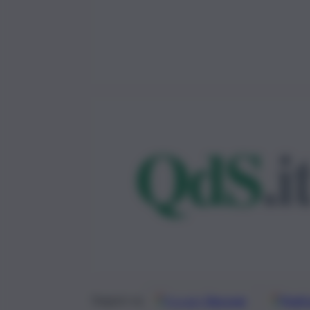
Google
Discover
Fonti 
Seguici su