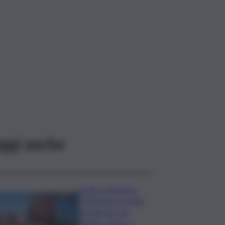
ggi anche
Crollo a Messina,
Cattedrale gremita
nel silenzio per
l’ultimo saluto a