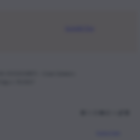
Iscriviti Ora
.IVA: 01153210875 – Cciaa Catania n.
 D.lgs n. 70/2017
Scarica l’app