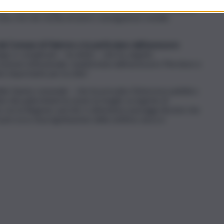
on – di un sostegno concreto al Comune per far fronte al
na crisi che rischia di avere conseguenze a livello
al Comune di Palermo e in particolare dall’assessore
lungo e complicato – ha detto – che ho seguito
azione istituzionale, manifestata dall’assessore Pierobon e
o importante per la città”.
lla Giunta comunale – che ha prevalso l’interesse pubblico
ute dei palermitani ha avuto la meglio su logiche di
con la Regione, perché ci attendono passaggi decisivi che
l percorso di progettazione della settima vasca e