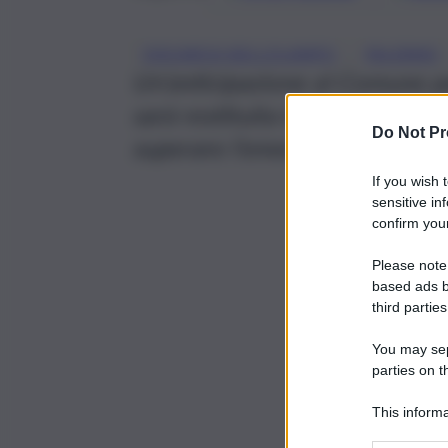
, 
DISCARICA BELLOLAMPO
PALERMO
Un’anticipazione al Comune pe
sarà restituita in dieci anni
Do Not Pr
superare l’emergenza che ha pa
If you wish 
sensitive in
confirm your
Please note
based ads b
third parties
You may sepa
parties on t
This informa
Participants