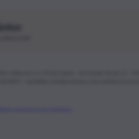
letter
le ultime novità
26 | Ediservice s.r.l. 95126 Catania – Via Principe Nicola, 22 – P
3210875 – Quotidiano di Sicilia usufruisce dei contributi di cui al
Alberto Tregua
Lavora con noi
Gerenza