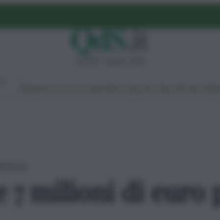
venerdì 7 agosto 2026
Ambiente
Lavoro
Economia
Politica
Cultura
Dai Mercati
Podcast
Vid
ellolampo
 7 milioni di euro 