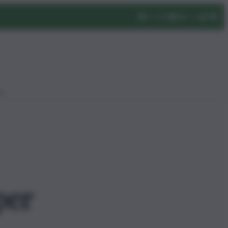
eo
per