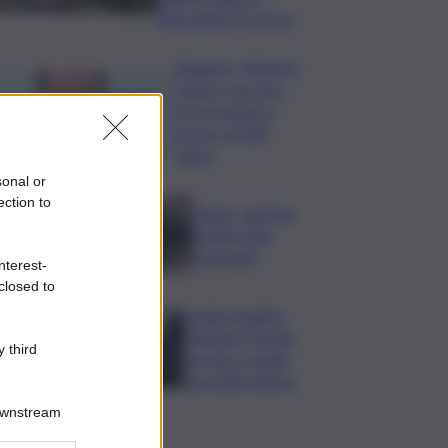
Alessandra Frazzica
Roggero, Salvini lo
visita in carcere:
no pressioni su
grazia, profilo
basso
sonal or
ection to
Tennis, Jasmine
Paolini salta
Cincinnati
nterest-
closed to
Arabia Saudita-
Pakistan-Turchia
 third
serrano i ranghi
con patto difesa
Downstream