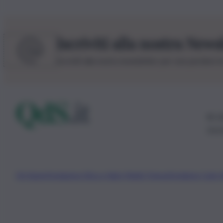
Iscriviti alla nostra News
Iscriviti alla nostra newsletter per non perdere 
© 20
0115
Chi Siamo
Fondazione Etica e Valori Marilù Tregua
Fondatore Carlo 