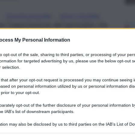
, 
, 
REGIONE SICILIANA
RIFIUTI PALERMO
r l’asportazione del percolato che
. Dal Governo Musumeci una norma per
ocess My Personal Information
ralizzato la discarica
to opt-out of the sale, sharing to third parties, or processing of your per
formation for targeted advertising by us, please use the below opt-out s
 selection.
 that after your opt-out request is processed you may continue seeing i
ased on personal information utilized by us or personal information dis
 prior to your opt-out.
rately opt-out of the further disclosure of your personal information by
he IAB’s list of downstream participants.
tion may also be disclosed by us to third parties on the IAB’s List of 
 that may further disclose it to other third parties.