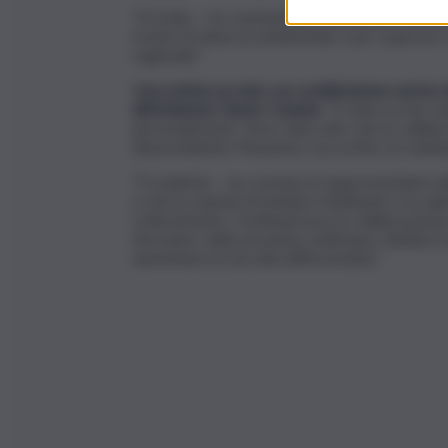
“Si tratta – ha commentato l’assessore Pierob
rischio di minaccia ambientale e per superare u
regionale”.
Una notizia accolta con soddisfazione anche d
all’Ambiente Giusto Catania
. “È stato un iter 
personalmente. Devo dare atto che la collabor
dal presidente Musumeci, ha sortito un risultat
“È evidente – ha concluso il rappresentante de
e che la volontà di tutelare l’ambiente e la sal
schieramento. Continueremo la collaborazione 
dovranno, nelle prossime settimane, definire i
aumentare la raccolta differenziata”.