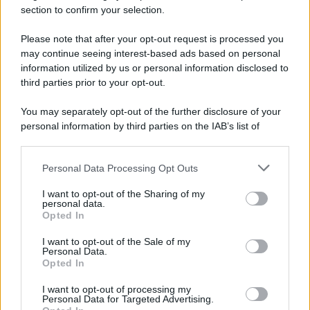
section to confirm your selection.
Iscriviti Ora
Please note that after your opt-out request is processed you
may continue seeing interest-based ads based on personal
information utilized by us or personal information disclosed to
third parties prior to your opt-out.
You may separately opt-out of the further disclosure of your
personal information by third parties on the IAB’s list of
© 2026 | Ediservice s.r.l. 95126 Catania – Via Principe
downstream participants.
Nicola, 22 – P.IVA: 01153210875 – Cciaa Catania n.
Personal Data Processing Opt Outs
This information may also be disclosed by us to third parties
01153210875 – Quotidiano di Sicilia usufruisce dei
on the IAB’s List of Downstream Participants that may further
contributi di cui al D.lgs n. 70/2017
I want to opt-out of the Sharing of my
disclose it to other third parties.
personal data.
Opted In
I want to opt-out of the Sale of my
Personal Data.
Chi Siamo
Opted In
Fondazione Etica e Valori Marilù Tregua
Fondatore Carlo Alberto Tregua
Lavora con noi
I want to opt-out of processing my
Personal Data for Targeted Advertising.
Gerenza