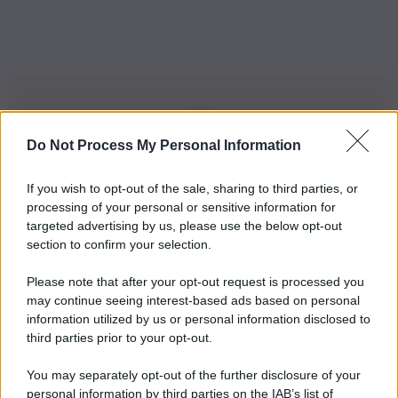
Do Not Process My Personal Information
Iscriviti alla nostra Newsletter
If you wish to opt-out of the sale, sharing to third parties, or
Iscriviti alla nostra newsletter per non perdere le ultime
processing of your personal or sensitive information for
novità
targeted advertising by us, please use the below opt-out
section to confirm your selection.
Iscriviti Ora
Please note that after your opt-out request is processed you
may continue seeing interest-based ads based on personal
information utilized by us or personal information disclosed to
third parties prior to your opt-out.
You may separately opt-out of the further disclosure of your
personal information by third parties on the IAB’s list of