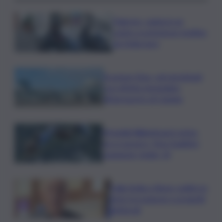
Palermo, rapina in un
centro scommesse: bottino
da 5mila euro
Eruzione Etna, voli ripristinati
con effetto immediato
all’aeroporto di Catania
Mondiali Wakeboard: primo
oro è azzurro, Noa Gualtieri
campione Under 14
Dalla Sicilia a Roma, politici in
ferie tra urgenze e progetti
elettorali