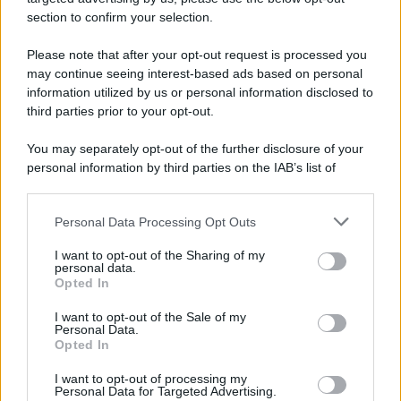
section to confirm your selection.
Iscriviti Ora
Please note that after your opt-out request is processed you
may continue seeing interest-based ads based on personal
information utilized by us or personal information disclosed to
third parties prior to your opt-out.
You may separately opt-out of the further disclosure of your
personal information by third parties on the IAB’s list of
© 2026 | Ediservice s.r.l. 95126 Catania – Via Principe
downstream participants.
Nicola, 22 – P.IVA: 01153210875 – Cciaa Catania n.
Personal Data Processing Opt Outs
This information may also be disclosed by us to third parties
01153210875 – Quotidiano di Sicilia usufruisce dei
on the IAB’s List of Downstream Participants that may further
contributi di cui al D.lgs n. 70/2017
I want to opt-out of the Sharing of my
disclose it to other third parties.
personal data.
Opted In
I want to opt-out of the Sale of my
Personal Data.
Chi Siamo
Opted In
Fondazione Etica e Valori Marilù Tregua
Fondatore Carlo Alberto Tregua
Lavora con noi
I want to opt-out of processing my
Personal Data for Targeted Advertising.
Gerenza