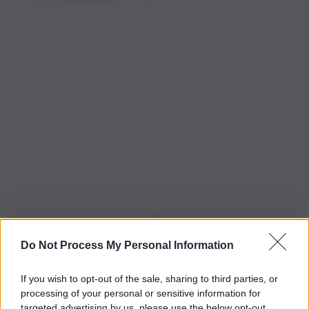
Do Not Process My Personal Information
Iscriviti alla nostra Newsletter
If you wish to opt-out of the sale, sharing to third parties, or
Iscriviti alla nostra newsletter per non perdere le ultime
processing of your personal or sensitive information for
novità
targeted advertising by us, please use the below opt-out