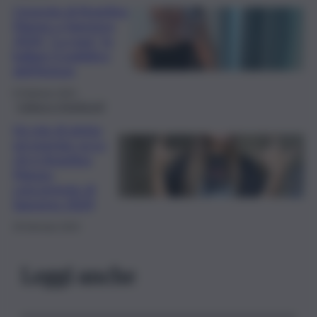
L’energia di Angelina
Mango a Sanremo
2024: “La noia” fa
ballare il pubblico
dell’Ariston
8 Febbraio 2024
Cultura e Spettacoli
Un mix di grinta
ed energia: ecco
chi è Angelina
Mango,
concorrente di
Sanremo 2024
29 Gennaio 2024
Leggi anche