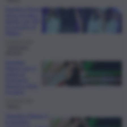
Angelina Mango
torna sul palco:
duetto con Olly
al concerto di
Milano
5 Settembre 2025
Trasmissioni
televisive
Angelina
Mango non si
esibirà al
Festival di
Sanremo 2025:
il motivo
10 Febbraio 2025
Musica
“Angelina Mango è
la bandiera