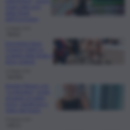
palestinese”, tweet
virale nella sera
della finale
dell’Eurovision
11 Maggio 2024
Musica
Eurovision Song
Contest 2024, la
scaletta della finale e
dove vederla
11 Maggio 2024
Sanremo
Angela Mango con
“La Rondine” rende
omaggio al padre:
testo, significato e
video del brano
9 Febbraio 2024
QdS Tv