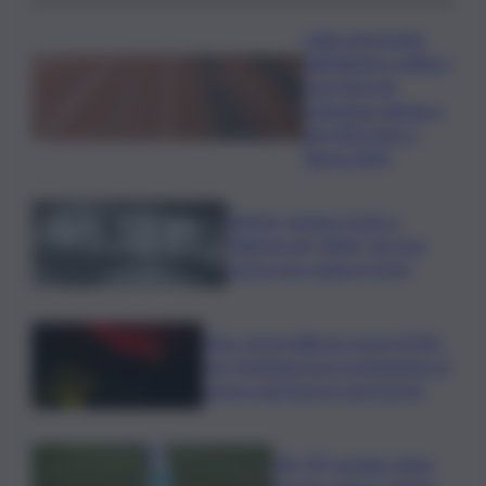
Lutto nel mondo
dell’atletica: addio a
Livio Berruti,
campione olimpico
dei 200 metri a
Roma 1960
Racket, droga e furti: a
Palermo gli “affari” di Cosa
nostra non vanno in ferie
Etna, torna l’allerta rossa VONA
per Fontanarossa: la situazione di
arrivi e partenze in aeroporto
Glf, PIF London, Anna