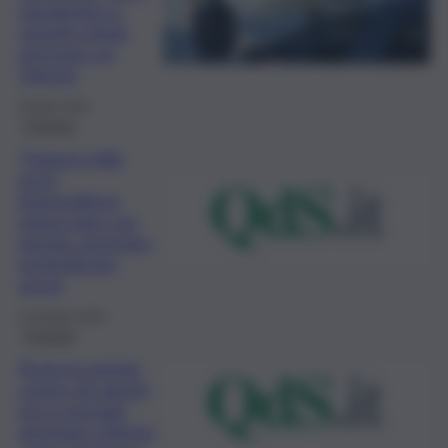
clandestina e
oggetti rubati:
arrestato un
23enne
8 Aprile 2024
Cronaca
“Dammi mille
euro”,
imprenditore
minacciato con
pistola: arrestato
pregiudicato
acese
13 Giugno 2023
Cronaca
Punta la pistola
contro gli agenti,
poi si arrende:
arrestato 22enne