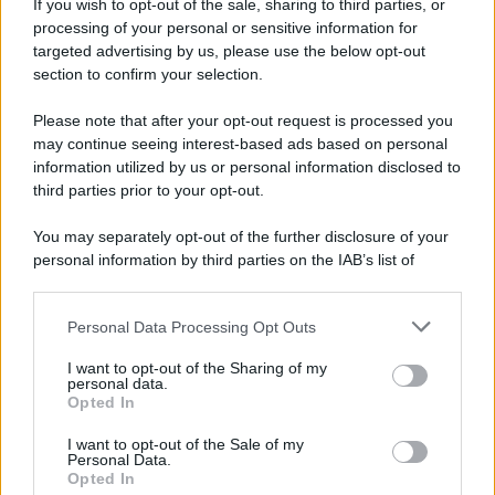
If you wish to opt-out of the sale, sharing to third parties, or
Iscriviti alla nostra newsletter per non perdere le ultime
processing of your personal or sensitive information for
novità
targeted advertising by us, please use the below opt-out
section to confirm your selection.
Iscriviti Ora
Please note that after your opt-out request is processed you
may continue seeing interest-based ads based on personal
information utilized by us or personal information disclosed to
third parties prior to your opt-out.
You may separately opt-out of the further disclosure of your
personal information by third parties on the IAB’s list of
© 2026 | Ediservice s.r.l. 95126 Catania – Via Principe
downstream participants.
Nicola, 22 – P.IVA: 01153210875 – Cciaa Catania n.
Personal Data Processing Opt Outs
This information may also be disclosed by us to third parties
01153210875 – Quotidiano di Sicilia usufruisce dei
on the IAB’s List of Downstream Participants that may further
contributi di cui al D.lgs n. 70/2017
I want to opt-out of the Sharing of my
disclose it to other third parties.
personal data.
Opted In
I want to opt-out of the Sale of my
Personal Data.
Chi Siamo
Opted In
Fondazione Etica e Valori Marilù Tregua