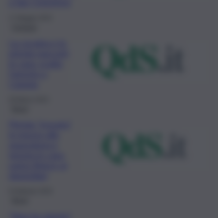
a San Cristoforo
17 Maggio 2023
Cronaca
La cocaina e la
pistola nascosti
in casa: scatta
l’arresto a
Catania
28 Marzo 2023
Brevi
Pistola “trovata”
in mezzo alla
spazzatura e
tenuta in casa,
uomo finisce ai
domiciliari
9 Febbraio 2023
Brevi
“Non ho niente”,