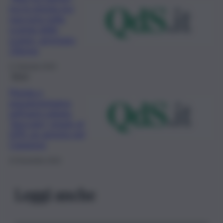
ma la pistola era
nascosta nella
scatola delle
scarpe: arrestato
23enne
17 Gennaio 2023
Brevi
Pistola e
passamontagna
nell’auto rubata,
“beccato” grazie al
GPS: un arresto nel
Catanese
15 Novembre 2022
Leggi anche