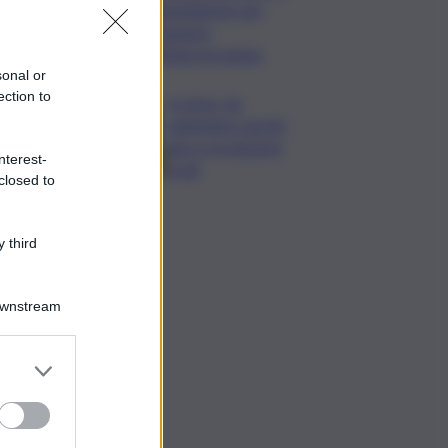
Legambiente per
l’impegno
nell’agroecologia
sonal or
ection to
In Istria, da
settembre tartufi,
vino e produzioni
nterest-
locali
closed to
 third
Downstream