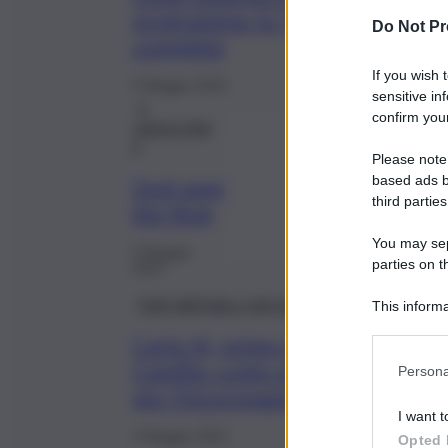
programma: la “guida”
Do Not Pr
completa
If you wish 
5 Maggio 2023
sensitive in
Il
confirm your
cannocchial
e
Please note
based ads b
God save
third parties
the King
You may sepa
5 Maggio
parties on t
2023
Fatti dall’Italia e dal mondo
This informa
Participants
Carlo III, primo evento con
Camilla: conto alla rovescia
Persona
per l’incoronazione
I want t
2 Maggio 2023
Opted 