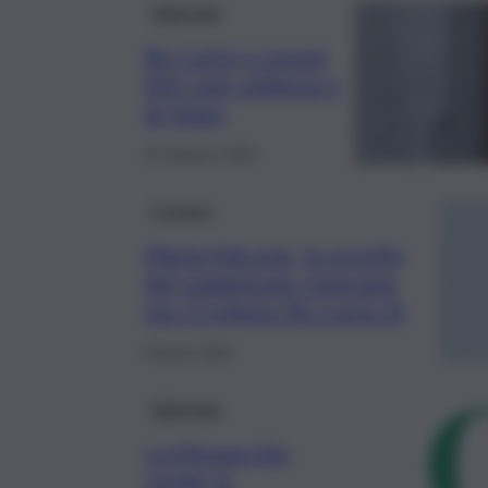
Editoriale
Re Carlo e Leone
XIV capi religiosi e
di Stato
31 Ottobre 2025
Cronaca
Maria Falcone, la sorella
del magistrato ringrazia
per il tributo Re Carlo III
9 Aprile 2025
Editoriale
La Monarchia
rende la