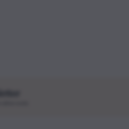
letter
le ultime novità