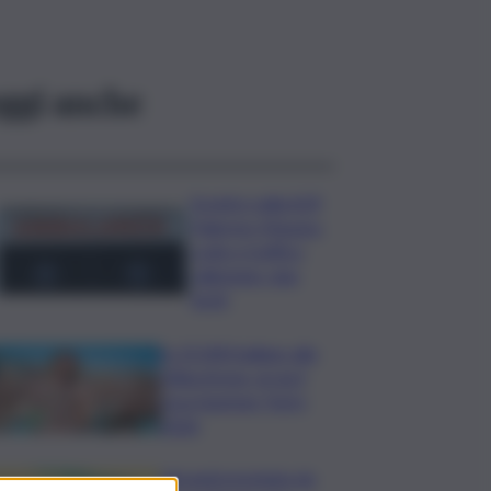
ggi anche
Scontro sulla A29
Palermo-Mazara,
code e traffico
rallentato: due
feriti
In 25.000 ballano alla
Olbia Arena, al via il
Jova Summer Party
2026
Librandi premiata da