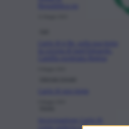
Repubblica no
11 Maggio 2023
Fatti
Carlo III è Re, sulla sua testa
la corona di Sant’Edoardo.
Camilla nominata Regina
6 Maggio 2023
Editoriale Grimaldi
Carlo III non teme
6 Maggio 2023
Mondo
Incoronazione Carlo III,
come vederla e il