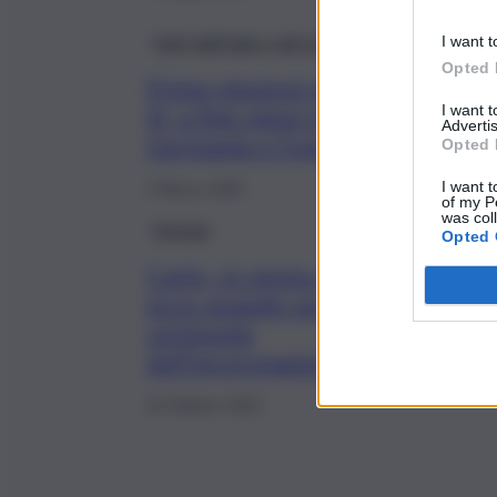
Fatti dall’Italia e dal mondo
I want t
Opted 
Prime missioni per Carlo
I want 
III, a fine mese in
Advertis
Germania e Francia
Opted 
I want t
3 Marzo 2023
of my P
was col
Mondo
Opted 
Carlo, re senza corona:
ecco quando avverrà la
cerimonia
dell’incoronazione
10 Ottobre 2022