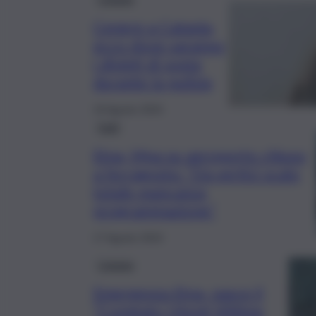
Cenere a Catania,
ecco dove saranno
i divieti di sosta
durante la pulizia
19 Agosto 2024
Fatti
Etna, Mpa su aeroporto chiuso
a ferragosto: “Da vertici scalo
totale mancanza
programmazione”
17 Agosto 2024
Catania
Emergenza Etna, nasce il
“Comitato Utenti Vittime