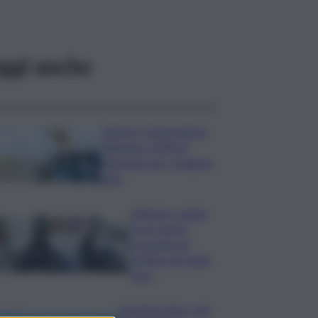
ggi anche
Turismo, Osservatorio
Telepass: +20% di
interesse per i viaggi in
auto
Palermo, rapina
in un centro
scommesse:
bottino da 5mila
euro
Eruzione Etna, voli