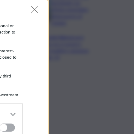
ripristinati con
effetto immediato
all’aeroporto di
Catania
sonal or
ection to
Mondiali Wakeboard:
primo oro è azzurro,
Noa Gualtieri campione
nterest-
Under 14
closed to
 third
Downstream