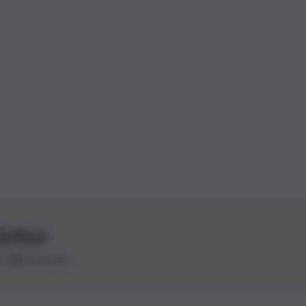
letter
le ultime novità