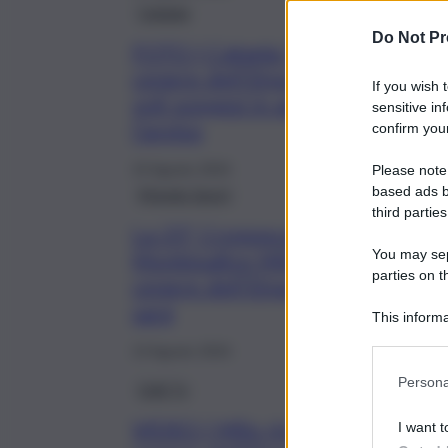
Catania
Do Not Pr
FOTO | Catania “invasa” dalla
cenere dell’Etna a Ferragosto:
If you wish 
voli sospesi in aeroporto,
sensitive in
l’avviso
confirm your
15 Agosto 2024
Please note
based ads b
Mondo Sport
third parties
La 25ª Cronoscalata Giarre
You may sepa
Montesalice Milo rinviata per la
parties on t
cenere dell’Etna: ecco quando
sarà
This informa
Participants
13 Agosto 2024
Persona
QdS Tv
VIDEO | Milo ricoperta di
I want t