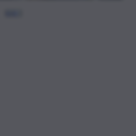
1
2
3
…