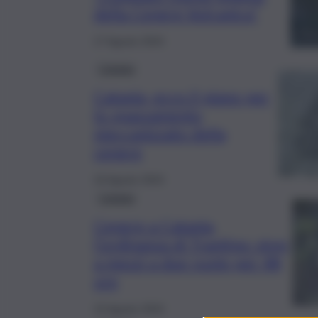
della Cenere Vulcanica”
17 Agosto 2024
Catania
Catania, ecco il piano per
lo spazzamento
meccanizzato della
cenere
16 Agosto 2024
Catania
Cenere a Catania,
l’ordinanza di Trantino: stop
a mezzi a due ruote per 48
ore
15 Agosto 2024