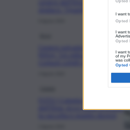
cenere dell’Etna, l’appello del
Opted 
sindaco: “Quantità immensa”
I want t
Opted 
6 Agosto 2024
I want 
Brevi
Advertis
Opted 
Cenere vulcanica, Marano
I want t
(M5s): “Un milione di euro ai
of my P
was col
Comuni colpiti da emergenza”
Opted 
2 Agosto 2024
Catania
FOTO | Catania e la cenere
dell’Etna, ecco come procede
la raccolta e quanto durerà
2 Agosto 2024