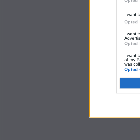
Opted 
I want t
Opted 
I want 
Advertis
Opted 
I want t
of my P
was col
Opted 