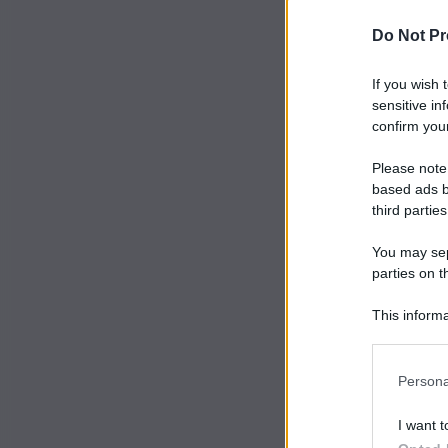
Do Not Pr
If you wish 
sensitive in
confirm your
Please note
based ads b
third parties
You may sepa
parties on t
This informa
Participants
Persona
I want t