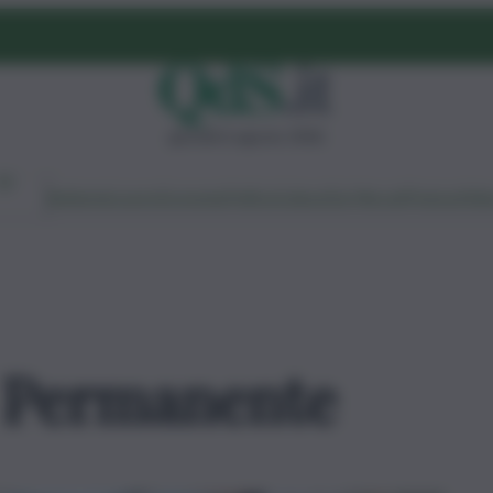
giovedì 6 agosto 2026
Ambiente
Lavoro
Economia
Politica
Cultura
Dai Mercati
Podcast
Vid
 Permanente