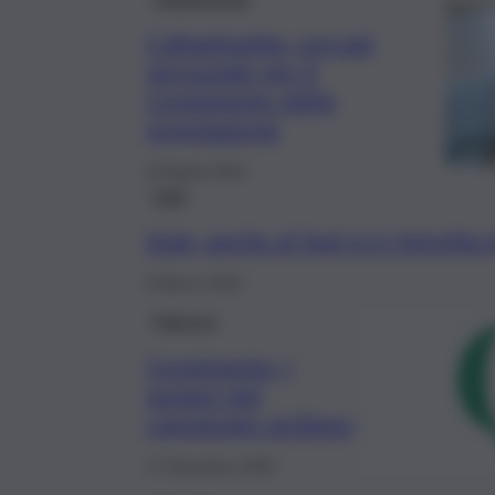
Caltanissetta, cercasi
personale per il
Censimento della
popolazione
23 Aprile 2024
Fatti
Istat, anche al Sud si è ristretta 
8 Marzo 2022
Palermo
Censimento, i
numeri del
capoluogo siciliano
17 Dicembre 2020