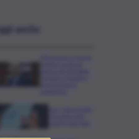
ggi anche
Ddl Coesione e Crescita,
semaforo verde per
manovra da 200 milioni:
“Sostegno a famiglie e
imprese grazie al
risanamento”
Vino, “Calici di Stelle”:
il 10 agosto tanti
eventi in tutta Italia