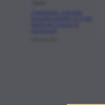
Palermo
Censimento, coinvolte
novemila famiglie, in 3.500
hanno già risposto ai
questionari
6 Novembre 2019