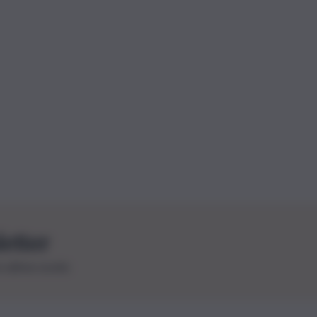
letter
le ultime novità