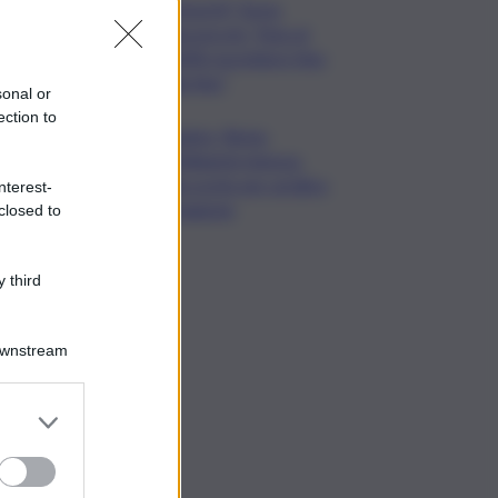
MotoGP, Torna
Bezzecchi: “Non al
100% ma lotterò fino
alla fine”
sonal or
ection to
Calcio, Roma,
Pellegrini rinnova.
Accordo per un’altra
nterest-
stagione
closed to
 third
Downstream