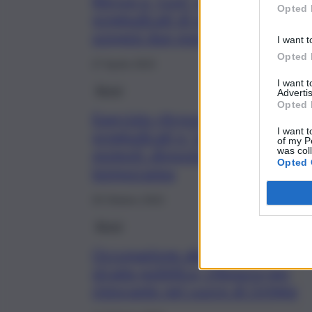
Ritrovi e “covi” per
Opted 
pregiudicati di ogni tipo:
sospesi due esercizi
I want t
Opted 
27 Aprile 2023
I want 
Brevi
Advertis
Opted 
Esercizio ritrovo di
I want t
pregiudicati e “ubriaconi”
of my P
molesti: disposta chiusura
was col
Opted 
temporanea
20 Ottobre 2022
Brevi
Occupazione abusiva della
strada pubblica, chiusura per
ristorante nel cuore di Ortigia