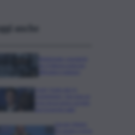
ggi anche
Bitdefender: popolarità
de L’Odissea usata per
diffondere malware
Covid, ‘Conte-day’ in
commissione: “non sono un
eroe ma un uomo corretto,
non troverete nulla”
Guccini, Meloni:
l’ho amato e mi ha