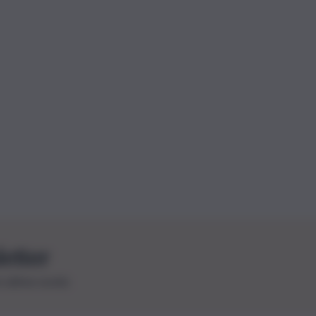
letter
le ultime novità