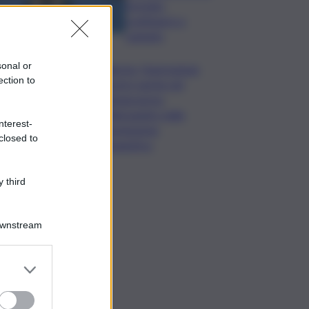
formato,
continuerò a
cantarlo
sonal or
Palermo, l’operazione
ection to
Varchi è anche nel
Sottogoverno:
D’Alessandro nella
nterest-
commissione
closed to
Urbanistica
 third
Downstream