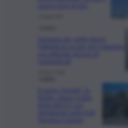
nuovo stop al sito
12 Aprile 2025
Cronaca
Sospesa per sette giorni
l’attività di un bar nel Catanese,
era abituale ritrovo di
pregiudicati
29 Marzo 2025
Viabilità
Il vento “invade” la
Sicilia, chiuso tratto
della SS113 con
deviazione sulla A18
Messina-Catania