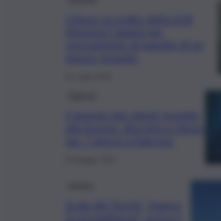
Chiuso un tratto della A18
Messina-Catania per
sversamento di gasolio di un
mezzo pesante
31 Luglio 2025
Palermo
Il doppio dei clienti rispetto
alla licenza, discoteca chiusa
per 7 giorni a Palermo
20 Maggio 2025
turismo
Scala dei Turchi, “manca
la sorveglianza”: arriva il