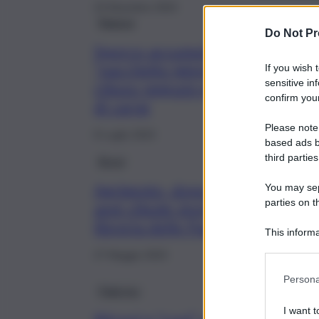
23 Dicembre 2024
Ragusa
Do Not Pr
Sporco accumulato e
“pacchetto igiene” violato,
If you wish 
sensitive in
chiuso negozio-gastronomia
confirm your
di carne
Please note
8 Luglio 2023
based ads b
third parties
Brevi
Agrigento, dopo 93
You may sepa
parties on t
anni chiude storica
libreria delle Paoline
This informa
Participants
27 Maggio 2023
Persona
Palermo
I want t