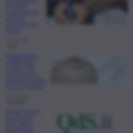
IVA 2024,
scadenza il 30
aprile: le
istruzioni e le
novità
17 Aprile 2024
Fisco
Dichiarazione
redditi 2024,
modello 730
semplificato e
novità per partite
Iva: cosa cambia
16 Aprile 2024
Economia
Redditi diversi:
quali sono e
dove vanno
inseriti nella