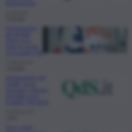
dichiarazione
11 Aprile 2024
Economia
Dichiarazione
dei Redditi
2024, ecco
tutte le novità
sul modello 730
27 Febbraio 2024
Economia
Dichiarazione dei
redditi, spese
sanitarie e farmaci
detraibili con il
modello 730/2024
12 Febbraio 2024
Fisco
Fisco, come