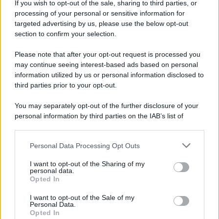
If you wish to opt-out of the sale, sharing to third parties, or
Iscriviti alla nostra newsletter per non perdere le ultime
processing of your personal or sensitive information for
novità
targeted advertising by us, please use the below opt-out
section to confirm your selection.
Iscriviti Ora
Please note that after your opt-out request is processed you
may continue seeing interest-based ads based on personal
information utilized by us or personal information disclosed to
third parties prior to your opt-out.
You may separately opt-out of the further disclosure of your
personal information by third parties on the IAB’s list of
© 2026 | Ediservice s.r.l. 95126 Catania – Via Principe
downstream participants.
Nicola, 22 – P.IVA: 01153210875 – Cciaa Catania n.
Personal Data Processing Opt Outs
This information may also be disclosed by us to third parties
01153210875 – Quotidiano di Sicilia usufruisce dei
on the IAB’s List of Downstream Participants that may further
contributi di cui al D.lgs n. 70/2017
I want to opt-out of the Sharing of my
disclose it to other third parties.
personal data.
Opted In
I want to opt-out of the Sale of my
Personal Data.
Chi Siamo
Opted In
Fondazione Etica e Valori Marilù Tregua