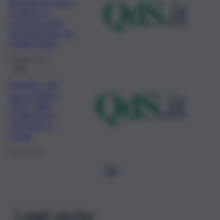
detrarre le spese
mediche e
sanitarie nella
dichiarazione dei
redditi 2023
7 Maggio 2023
Fisco
Modello 730
precompilato
2023, dalle
scadenze ai
vantaggi, la
Guida
8 Aprile 2023
1
2
Leggi anche