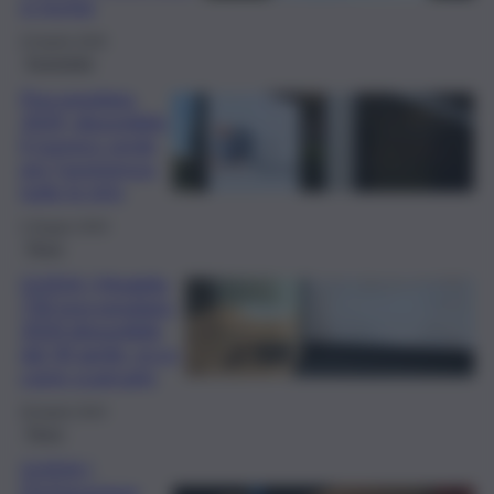
si rischia
23 Aprile 2026
Economia
Precompilata
2024, disponibile
il numero verde
per l’assistenza:
tutte le info
2 Giugno 2024
Fisco
GUIDA | Modello
730 precompilato
2024 disponibile
dal 30 aprile: ecco
come scaricarlo
30 Aprile 2024
Fisco
GUIDA |
Dichiarazione