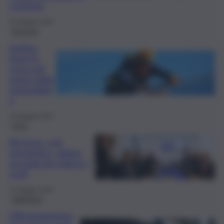
coesione
29 Maggio 2024
Siracusa
Sortino,
lavori in
corso nel
segno della
sostenibilit
à
23 Maggio 2024
Enna
Ati Enna, crisi
energetica, siglato
accordo per ridurre i
costi
10 Maggio 2024
Ambiente
Efficientamento