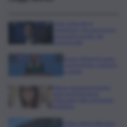
Covid, ‘Conte-day’ in
commissione: “non sono un eroe
ma un uomo corretto, non
troverete nulla”
Guccini, Meloni: l’ho amato
e mi ha formato, continuerò
a cantarlo
Palermo, l’operazione Varchi è
anche nel Sottogoverno:
D’Alessandro nella commissione
Urbanistica
Cefpas, Sabrina Cillia nuova