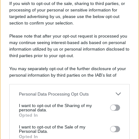
If you wish to opt-out of the sale, sharing to third parties, or
Iscriviti alla nostra newsletter per non perdere le ultime
processing of your personal or sensitive information for
novità
targeted advertising by us, please use the below opt-out
section to confirm your selection.
Iscriviti Ora
Please note that after your opt-out request is processed you
may continue seeing interest-based ads based on personal
information utilized by us or personal information disclosed to
third parties prior to your opt-out.
You may separately opt-out of the further disclosure of your
personal information by third parties on the IAB’s list of
© 2026 | Ediservice s.r.l. 95126 Catania – Via Principe
downstream participants.
Nicola, 22 – P.IVA: 01153210875 – Cciaa Catania n.
Personal Data Processing Opt Outs
This information may also be disclosed by us to third parties
01153210875 – Quotidiano di Sicilia usufruisce dei
on the IAB’s List of Downstream Participants that may further
contributi di cui al D.lgs n. 70/2017
I want to opt-out of the Sharing of my
disclose it to other third parties.
personal data.
Opted In
I want to opt-out of the Sale of my
Personal Data.
Chi Siamo
Opted In
Fondazione Etica e Valori Marilù Tregua