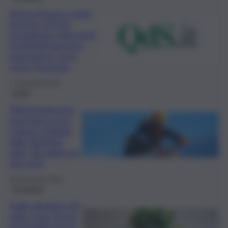
Arriva il bonus conto
termico 3.0 per
incentivare interventi
di efficientamento
energetico: ecco
come funziona
17 Dicembre 2025
Sicilia
Efficientamento
energetico per i
Comuni siciliani,
dalla Regione
oltre 28 milioni in
due anni
26 Novembre 2025
Economia
Dalle direttive UE
sulle Case Green
ai possibili sgravi