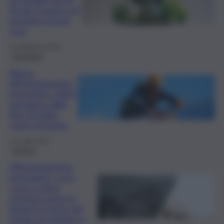
fiscali: il punto sul
prossimo bonus
casa
10 Settembre 2024
Economia
Bonus
efficientamento
energetico 2024
operativo dalla
fine di luglio:
come riceverlo
10 Luglio 2024
Energia
Efficientamento
energetico, ecco
come e dove
verranno spesi in
Sicilia le risorse del
Fondo di sviluppo e