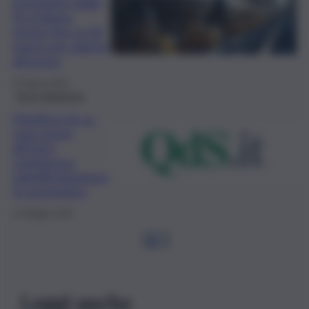
energetico della
Pa siciliana,
tempo fino al 18
marzo per aderire
all’avviso
15 Marzo 2024
Brevi-Ambiente
Direttiva Ue su
case green,
all’Unict
conferenza
sull’efficientamen
to energetico
24 Maggio 2023
1
2
…
Leggi anche