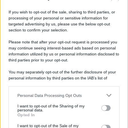
Iscriviti alla nostra Newsletter
If you wish to opt-out of the sale, sharing to third parties, or
Iscriviti alla nostra newsletter per non perdere le ultime
processing of your personal or sensitive information for
novità
targeted advertising by us, please use the below opt-out
section to confirm your selection.
Iscriviti Ora
Please note that after your opt-out request is processed you
may continue seeing interest-based ads based on personal
information utilized by us or personal information disclosed to
third parties prior to your opt-out.
You may separately opt-out of the further disclosure of your
personal information by third parties on the IAB’s list of
© 2026 | Ediservice s.r.l. 95126 Catania – Via Principe
downstream participants.
Nicola, 22 – P.IVA: 01153210875 – Cciaa Catania n.
Personal Data Processing Opt Outs
This information may also be disclosed by us to third parties
01153210875 – Quotidiano di Sicilia usufruisce dei
on the IAB’s List of Downstream Participants that may further
contributi di cui al D.lgs n. 70/2017
I want to opt-out of the Sharing of my
disclose it to other third parties.
personal data.
Opted In
I want to opt-out of the Sale of my