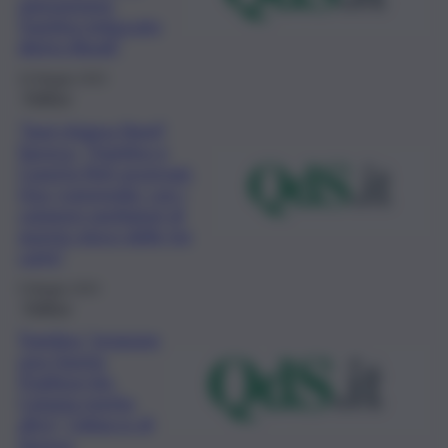
opposizione,
Trantino imbucato
dietro Abodi”
10 Maggio 2023
Politica
“Sud chiama Nord”,
Savoca: “Trantino e
Caserta finti avversari.
Una ‘commedia’ con i
catanesi spettatori di
questo gioco delle tre
carte”
5 Maggio 2023
Politica
Trantino “propone
una Giunta
Pogliese-bis,
Catania merita
altro”, l’attacco di
Savoca