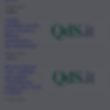
4 Maggio 2023
Politica
Catania,
candidato con De
Luca: “Destra e
Sinistra,
opportunismo,
non opportunità”
22 Marzo 2023
QdS Tv
De Luca lancia il
“suo” candidato
per Catania:
“Difenderemo
questa città” FOTO
e VIDEO
17 Marzo 2023