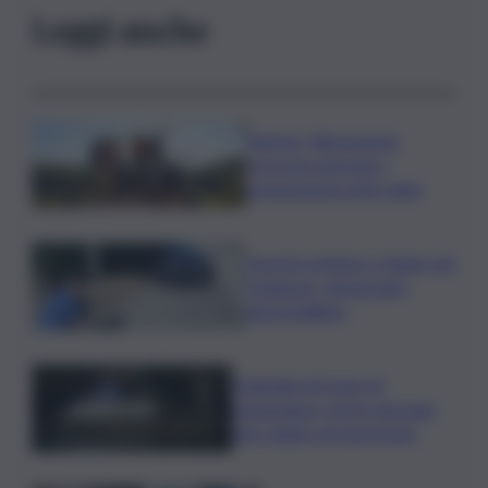
Leggi anche
Turismo, Bluvacanze:
crescono giovani e
prenotazioni sotto data
Investe pedone e fugge nel
Catanese, denunciato
automobilista
Tragedia nel mare di
Lampedusa, morto giovane
sub colpito da gommone