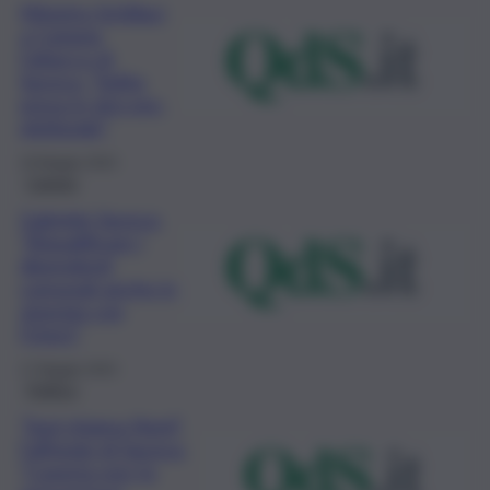
Ministro Schillaci
a Catania,
l’attacco di
Savoca: “Solita
presa in giro pre-
elettorale”
19 Maggio 2023
Catania
Gabriele Savoca:
“Riqualificare i
dipendenti
comunali anche in
sinergia con
l’Unict”
17 Maggio 2023
Politica
“Sud chiama Nord”,
l’affondo di Savoca:
“Caserta non fa